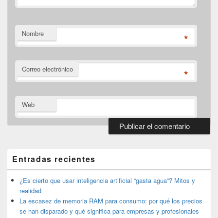
Nombre
*
Correo electrónico
*
Web
El
área
de
Entradas recientes
widget
barra
lateral
¿Es cierto que usar inteligencia artificial “gasta agua”? Mitos y
primaria
realidad
La escasez de memoria RAM para consumo: por qué los precios
se han disparado y qué significa para empresas y profesionales