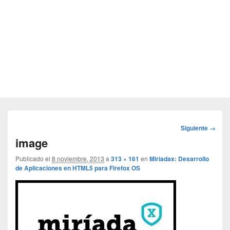
Navegador
Siguiente →
de
image
imágenes
Publicado el
8 noviembre, 2013
a
313 × 161
en
Miriadax: Desarrollo
de Aplicaciones en HTML5 para Firefox OS