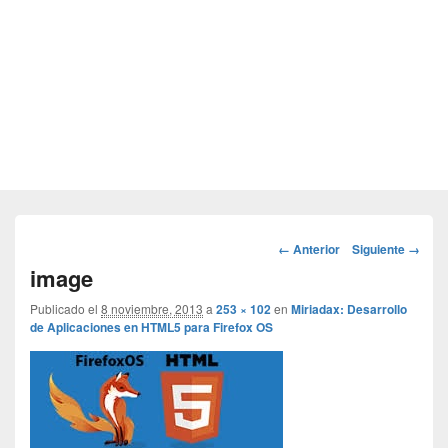
Navegador
← Anterior
Siguiente →
de
image
imágenes
Publicado el
8 noviembre, 2013
a
253 × 102
en
Miriadax: Desarrollo
de Aplicaciones en HTML5 para Firefox OS