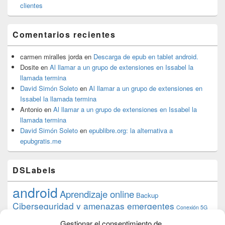
clientes
Comentarios recientes
carmen miralles jorda
en
Descarga de epub en tablet android.
Dosite
en
Al llamar a un grupo de extensiones en Issabel la
llamada termina
David Simón Soleto
en
Al llamar a un grupo de extensiones en
Issabel la llamada termina
Antonio
en
Al llamar a un grupo de extensiones en Issabel la
llamada termina
David Simón Soleto
en
epublibre.org: la alternativa a
epubgratis.me
DSLabels
android
Aprendizaje online
Backup
Ciberseguridad y amenazas emergentes
Conexión 5G
debian
desarrollo web
descarga
conocimiento
datos
Gestionar el consentimiento de