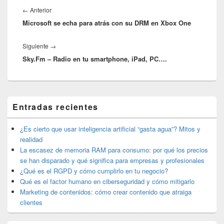
de
Entrada
←
Anterior
entradas
Microsoft se echa para atrás con su DRM en Xbox One
anterior:
Entrada
Siguiente
→
Sky.Fm – Radio en tu smartphone, iPad, PC….
siguiente:
El
Entradas recientes
área
de
widget
¿Es cierto que usar inteligencia artificial “gasta agua”? Mitos y
barra
realidad
lateral
La escasez de memoria RAM para consumo: por qué los precios
primaria
se han disparado y qué significa para empresas y profesionales
¿Qué es el RGPD y cómo cumplirlo en tu negocio?
Qué es el factor humano en ciberseguridad y cómo mitigarlo
Marketing de contenidos: cómo crear contenido que atraiga
clientes