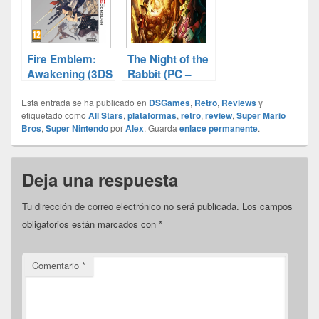
sobre cada uno
de ellos
(primera parte)
Fire Emblem:
The Night of the
Awakening (3DS
Rabbit (PC –
review)
MAC review)
Esta entrada se ha publicado en
DSGames
,
Retro
,
Reviews
y
etiquetado como
All Stars
,
plataformas
,
retro
,
review
,
Super Mario
Bros
,
Super Nintendo
por
Alex
. Guarda
enlace permanente
.
Deja una respuesta
Tu dirección de correo electrónico no será publicada.
Los campos
obligatorios están marcados con
*
Comentario
*