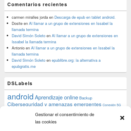
Comentarios recientes
carmen miralles jorda
en
Descarga de epub en tablet android.
Dosite
en
Al llamar a un grupo de extensiones en Issabel la
llamada termina
David Simón Soleto
en
Al llamar a un grupo de extensiones en
Issabel la llamada termina
Antonio
en
Al llamar a un grupo de extensiones en Issabel la
llamada termina
David Simón Soleto
en
epublibre.org: la alternativa a
epubgratis.me
DSLabels
android
Aprendizaje online
Backup
Ciberseguridad y amenazas emergentes
Conexión 5G
debian
desarrollo web
descarga
conocimiento
datos
Gestionar el consentimiento de
ios
Google
gratis
epub
Formación
iphone
hardware
inicios
las cookies
pi
mooc
PC
juegos
macos
mediacenter
Nginx
PHP
multimedia