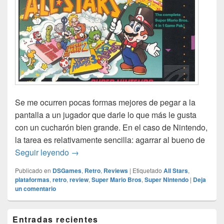
Se me ocurren pocas formas mejores de pegar a la
pantalla a un jugador que darle lo que más le gusta
con un cucharón bien grande. En el caso de Nintendo,
la tarea es relativamente sencilla: agarrar al bueno de
Super Mario All Stars (SNES retro review)
Seguir leyendo
→
Publicado en
DSGames
,
Retro
,
Reviews
|
Etiquetado
All Stars
,
plataformas
,
retro
,
review
,
Super Mario Bros
,
Super Nintendo
|
Deja
un comentario
El
Entradas recientes
área