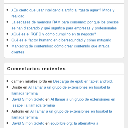
de
widget
¿Es cierto que usar inteligencia artificial “gasta agua”? Mitos y
barra
realidad
lateral
La escasez de memoria RAM para consumo: por qué los precios
primaria
se han disparado y qué significa para empresas y profesionales
¿Qué es el RGPD y cómo cumplirlo en tu negocio?
Qué es el factor humano en ciberseguridad y cómo mitigarlo
Marketing de contenidos: cómo crear contenido que atraiga
clientes
Comentarios recientes
carmen miralles jorda
en
Descarga de epub en tablet android.
Dosite
en
Al llamar a un grupo de extensiones en Issabel la
llamada termina
David Simón Soleto
en
Al llamar a un grupo de extensiones en
Issabel la llamada termina
Antonio
en
Al llamar a un grupo de extensiones en Issabel la
llamada termina
David Simón Soleto
en
epublibre.org: la alternativa a