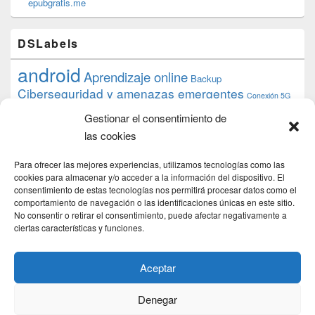
epubgratis.me
DSLabels
android
Aprendizaje online
Backup
Ciberseguridad y amenazas emergentes
Conexión 5G
debian
desarrollo web
descarga
conocimiento
datos
Gestionar el consentimiento de
ios
Google
gratis
epub
Formación
iphone
hardware
inicios
las cookies
pi
mooc
PC
juegos
macos
mediacenter
Nginx
PHP
multimedia
Raspberry
raspberrypi
Para ofrecer las mejores experiencias, utilizamos tecnologías como las
proyecto
PS4
python
Sostenibilidad
cookies para almacenar y/o acceder a la información del dispositivo. El
raspbian
review
consentimiento de estas tecnologías nos permitirá procesar datos como el
Servidor Web
tecnológica
Tecnología
comportamiento de navegación o las identificaciones únicas en este sitio.
torrent
No consentir o retirar el consentimiento, puede afectar negativamente a
Windows
transmission
tutorial
ubuntu server
ciertas características y funciones.
usuarios
wordpress
xbmc
Aceptar
Denegar