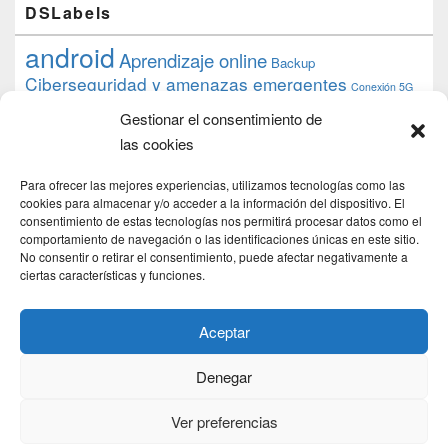
DSLabels
android
Aprendizaje online
Backup
Ciberseguridad y amenazas emergentes
Conexión 5G
debian
desarrollo web
descarga
conocimiento
datos
Gestionar el consentimiento de
ios
Google
gratis
epub
Formación
iphone
hardware
inicios
las cookies
pi
mooc
PC
juegos
macos
mediacenter
Nginx
PHP
multimedia
Raspberry
raspberrypi
Para ofrecer las mejores experiencias, utilizamos tecnologías como las
proyecto
PS4
python
Sostenibilidad
cookies para almacenar y/o acceder a la información del dispositivo. El
raspbian
review
consentimiento de estas tecnologías nos permitirá procesar datos como el
Servidor Web
tecnológica
Tecnología
comportamiento de navegación o las identificaciones únicas en este sitio.
torrent
No consentir o retirar el consentimiento, puede afectar negativamente a
Windows
transmission
tutorial
ubuntu server
ciertas características y funciones.
usuarios
wordpress
xbmc
Aceptar
Denegar
Copyright © 2026
DSLab
. Todos los Derechos Reservados.
Politica de cookies
Ver preferencias
Theme: Catch Box by
Catch Themes