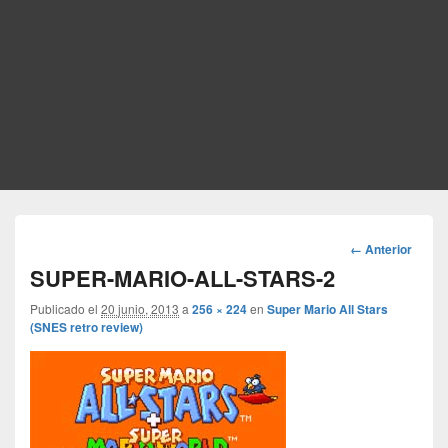
Navegador
← Anterior
de
SUPER-MARIO-ALL-STARS-2
imágenes
Publicado el
20 junio, 2013
a
256 × 224
en
Super Mario All Stars
(SNES retro review)