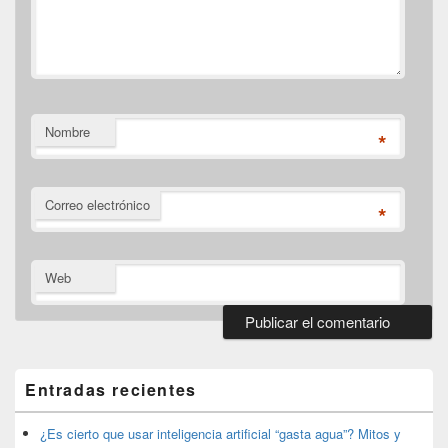
Nombre
*
Correo electrónico
*
Web
El
área
de
Entradas recientes
widget
barra
lateral
¿Es cierto que usar inteligencia artificial “gasta agua”? Mitos y