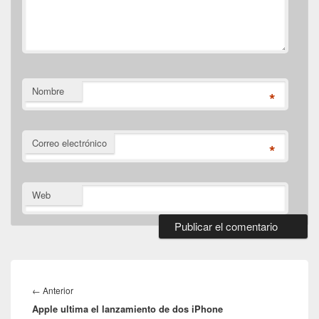
Nombre
*
Correo electrónico
*
Web
Navegación
de
Entrada
←
Anterior
entradas
Apple ultima el lanzamiento de dos iPhone
anterior: