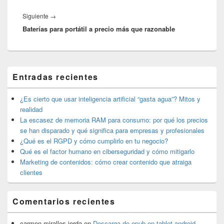
Entrada
Siguiente
→
Baterías para portátil a precio más que razonable
siguiente:
El
Entradas recientes
área
de
widget
¿Es cierto que usar inteligencia artificial “gasta agua”? Mitos y
barra
realidad
lateral
La escasez de memoria RAM para consumo: por qué los precios
primaria
se han disparado y qué significa para empresas y profesionales
¿Qué es el RGPD y cómo cumplirlo en tu negocio?
Qué es el factor humano en ciberseguridad y cómo mitigarlo
Marketing de contenidos: cómo crear contenido que atraiga
clientes
Comentarios recientes
carmen miralles jorda
en
Descarga de epub en tablet android.