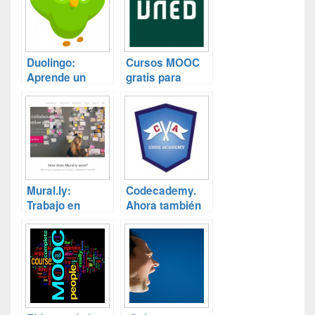
Duolingo:
Cursos MOOC
Aprende un
gratis para
idioma gratis
todos los
gustos de la
UNED
Mural.ly:
Codecademy.
Trabajo en
Ahora también
equipo para
en Castellano
creativos.