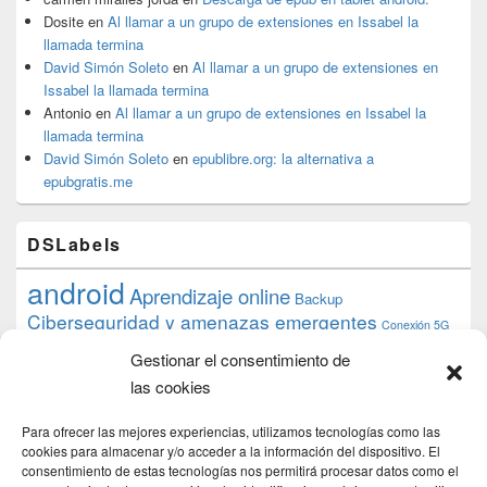
Dosite
en
Al llamar a un grupo de extensiones en Issabel la
llamada termina
David Simón Soleto
en
Al llamar a un grupo de extensiones en
Issabel la llamada termina
Antonio
en
Al llamar a un grupo de extensiones en Issabel la
llamada termina
David Simón Soleto
en
epublibre.org: la alternativa a
epubgratis.me
DSLabels
android
Aprendizaje online
Backup
Ciberseguridad y amenazas emergentes
Conexión 5G
debian
desarrollo web
descarga
conocimiento
datos
Gestionar el consentimiento de
ios
Google
gratis
epub
Formación
iphone
hardware
inicios
las cookies
pi
mooc
PC
juegos
macos
mediacenter
Nginx
PHP
multimedia
Raspberry
raspberrypi
Para ofrecer las mejores experiencias, utilizamos tecnologías como las
proyecto
PS4
python
Sostenibilidad
cookies para almacenar y/o acceder a la información del dispositivo. El
raspbian
review
consentimiento de estas tecnologías nos permitirá procesar datos como el
Servidor Web