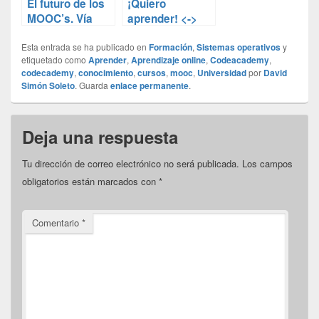
El futuro de los
¡Quiero
MOOC’s. Vía
aprender! <->
@sergiolujanmo
Cursos MOOC
Esta entrada se ha publicado en
ra
Formación
,
Sistemas operativos
y
etiquetado como
Aprender
,
Aprendizaje online
,
Codeacademy
,
codecademy
,
conocimiento
,
cursos
,
mooc
,
Universidad
por
David
Simón Soleto
. Guarda
enlace permanente
.
Deja una respuesta
Tu dirección de correo electrónico no será publicada.
Los campos
obligatorios están marcados con
*
Comentario
*