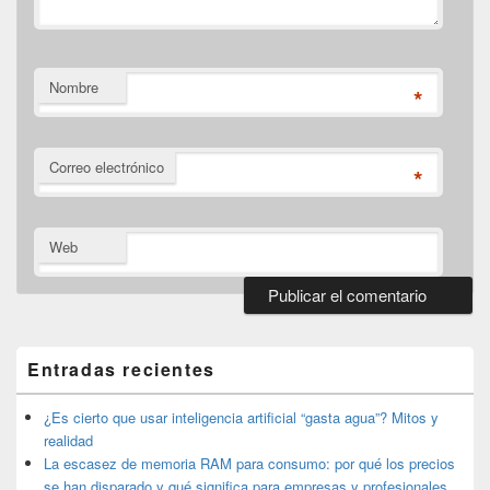
Nombre
*
Correo electrónico
*
Web
El
área
de
Entradas recientes
widget
barra
lateral
¿Es cierto que usar inteligencia artificial “gasta agua”? Mitos y
primaria
realidad
La escasez de memoria RAM para consumo: por qué los precios
se han disparado y qué significa para empresas y profesionales