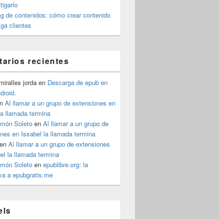
igarlo
g de contenidos: cómo crear contenido
iga clientes
arios recientes
iralles jorda
en
Descarga de epub en
ndroid.
n
Al llamar a un grupo de extensiones en
la llamada termina
imón Soleto
en
Al llamar a un grupo de
nes en Issabel la llamada termina
en
Al llamar a un grupo de extensiones
el la llamada termina
imón Soleto
en
epublibre.org: la
iva a epubgratis.me
els