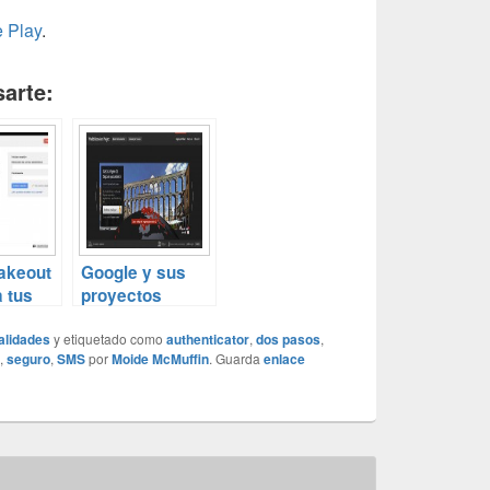
 Play
.
arte:
akeout
Google y sus
a tus
proyectos
 de
on un
alidades
y etiquetado como
authenticator
,
dos pasos
,
,
seguro
,
SMS
por
Moide McMuffin
. Guarda
enlace