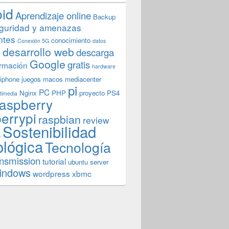
oid
Aprendizaje online
Backup
guridad y amenazas
ntes
conocimiento
Conexión 5G
datos
n
desarrollo web
descarga
Google
gratis
rmación
hardware
iphone
juegos
macos
mediacenter
pi
PC
Nginx
PHP
proyecto
PS4
timedia
aspberry
errypi
raspbian
review
Sostenibilidad
b
ológica
Tecnología
ansmission
tutorial
ubuntu server
indows
wordpress
xbmc