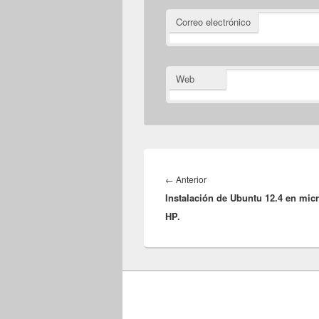
Correo electrónico
Web
Navegación
de
Entrada
←
Anterior
entradas
Instalación de Ubuntu 12.4 en mic
anterior:
HP.