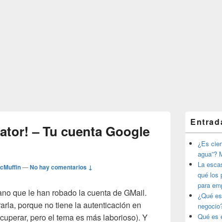
El
Entrad
área
ator! – Tu cuenta Google
de
widget
¿Es ciert
barra
agua”? M
lateral
La esca
cMuffin
—
No hay comentarios ↓
primaria
qué los 
para em
ano que le han robado la cuenta de GMail.
¿Qué es
rla, porque no tiene la autenticación en
negocio
ecuperar, pero el tema es más laborioso). Y
Qué es e