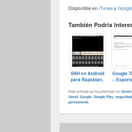
Disponible en
iTunes
y
Google
También Podría Interes
SSH en Android
Google T
para Rapsbian,
– Export
o Debian, o…
archivos
Esta entrada se ha publicado en
Google c
Gener
Gmail
,
Google
,
Google Play
,
seguridad
click!
permanente
.