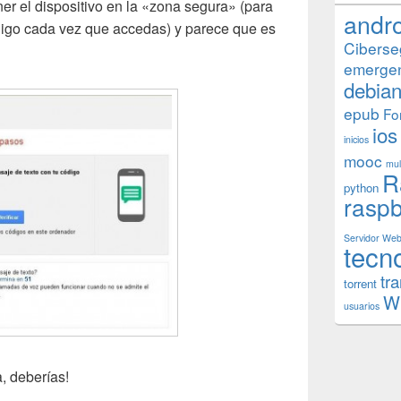
ner el dispositivo en la «zona segura» (para
andr
ódigo cada vez que accedas) y parece que es
Ciberse
emerge
debia
epub
Fo
ios
inicios
mooc
mul
R
python
raspb
Servidor We
tecn
tr
torrent
W
usuarios
a, deberías!