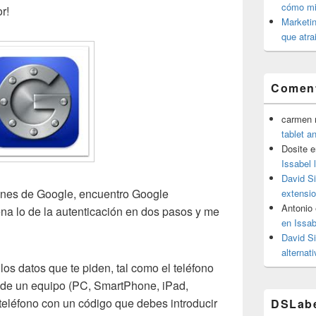
cómo mit
r!
Marketin
que atra
Coment
carmen m
tablet a
Dosite
e
Issabel 
David S
ones de Google, encuentro Google
extensio
Antonio
ena lo de la autenticación en dos pasos y me
en Issab
David S
alternat
los datos que te piden, tal como el teléfono
sde un equipo (PC, SmartPhone, iPad,
teléfono con un código que debes introducir
DSLab