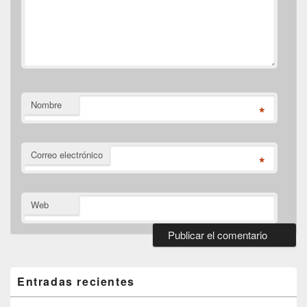
Nombre
*
Correo electrónico
*
Web
El
área
de
Entradas recientes
widget
barra