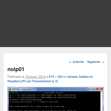
Navegador
← Anterior
Siguiente →
de
noip01
imágenes
Publicado el
15 enero, 2014
a
673 × 426
en
Instalar Debian en
RaspberryPi con Transmission (y 3)