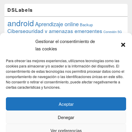
DSLabels
android
Aprendizaje online
Backup
Ciberseguridad y amenazas emergentes
Conexión 5G
debian
desarrollo web
descarga
conocimiento
datos
Gestionar el consentimiento de
ios
Google
gratis
epub
Formación
iphone
hardware
inicios
las cookies
pi
mooc
PC
juegos
macos
mediacenter
Nginx
PHP
multimedia
Raspberry
raspberrypi
Para ofrecer las mejores experiencias, utilizamos tecnologías como las
proyecto
PS4
python
Sostenibilidad
cookies para almacenar y/o acceder a la información del dispositivo. El
raspbian
review
consentimiento de estas tecnologías nos permitirá procesar datos como el
Servidor Web
tecnológica
Tecnología
comportamiento de navegación o las identificaciones únicas en este sitio.
torrent
No consentir o retirar el consentimiento, puede afectar negativamente a
Windows
transmission
tutorial
ubuntu server
ciertas características y funciones.
usuarios
wordpress
xbmc
Aceptar
Denegar
Copyright © 2026
DSLab
. Todos los Derechos Reservados.
Politica de cookies
Ver preferencias