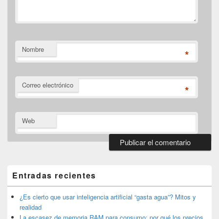
Nombre
*
Correo electrónico
*
Web
El
área
de
Entradas recientes
widget
barra
lateral
¿Es cierto que usar inteligencia artificial “gasta agua”? Mitos y
primaria
realidad
La escasez de memoria RAM para consumo: por qué los precios