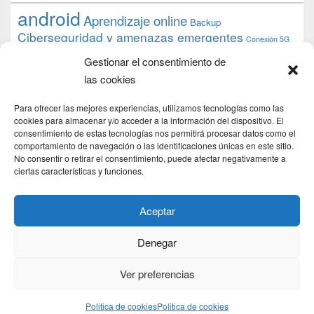
android
Aprendizaje online
Backup
Ciberseguridad y amenazas emergentes
Conexión 5G
debian
desarrollo web
descarga
conocimiento
datos
Gestionar el consentimiento de
ios
Google
gratis
epub
Formación
iphone
hardware
inicios
las cookies
pi
mooc
PC
juegos
macos
mediacenter
Nginx
PHP
multimedia
Raspberry
raspberrypi
Para ofrecer las mejores experiencias, utilizamos tecnologías como las
proyecto
PS4
python
Sostenibilidad
cookies para almacenar y/o acceder a la información del dispositivo. El
raspbian
review
consentimiento de estas tecnologías nos permitirá procesar datos como el
Servidor Web
tecnológica
Tecnología
comportamiento de navegación o las identificaciones únicas en este sitio.
torrent
No consentir o retirar el consentimiento, puede afectar negativamente a
Windows
transmission
tutorial
ubuntu server
ciertas características y funciones.
usuarios
wordpress
xbmc
Aceptar
Denegar
Copyright © 2026
DSLab
. Todos los Derechos Reservados.
Politica de cookies
Ver preferencias
Theme: Catch Box by
Catch Themes
Politica de cookies
Politica de cookies