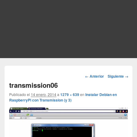
Navegador
← Anterior
Siguiente →
de
transmission06
imágenes
Publicado el
14 enero, 2014
a
1279 × 639
en
Instalar Debian en
RaspberryPi con Transmission (y 3)