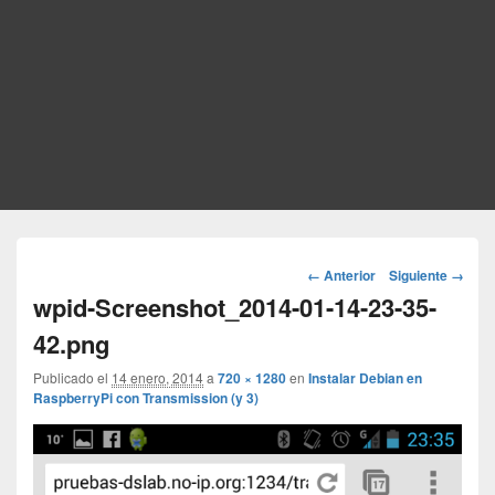
Navegador
← Anterior
Siguiente →
de
wpid-Screenshot_2014-01-14-23-35-
imágenes
42.png
Publicado el
14 enero, 2014
a
720 × 1280
en
Instalar Debian en
RaspberryPi con Transmission (y 3)