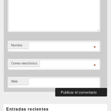
Nombre
*
Correo electrónico
*
Web
El
área
de
Entradas recientes
widget