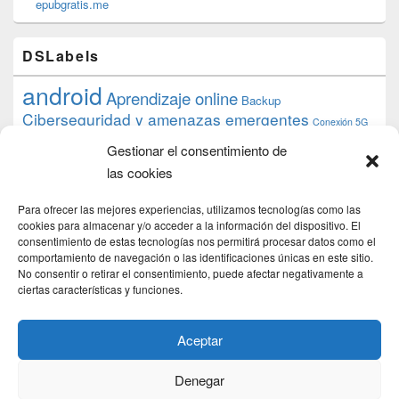
epubgratis.me
DSLabels
android
Aprendizaje online
Backup
Ciberseguridad y amenazas emergentes
Conexión 5G
debian
desarrollo web
descarga
conocimiento
datos
Gestionar el consentimiento de
ios
Google
gratis
epub
Formación
iphone
hardware
inicios
las cookies
pi
mooc
PC
juegos
macos
mediacenter
Nginx
PHP
multimedia
Raspberry
raspberrypi
Para ofrecer las mejores experiencias, utilizamos tecnologías como las
proyecto
PS4
python
Sostenibilidad
cookies para almacenar y/o acceder a la información del dispositivo. El
raspbian
review
consentimiento de estas tecnologías nos permitirá procesar datos como el
Servidor Web
tecnológica
Tecnología
comportamiento de navegación o las identificaciones únicas en este sitio.
torrent
No consentir o retirar el consentimiento, puede afectar negativamente a
Windows
transmission
tutorial
ubuntu server
ciertas características y funciones.
usuarios
wordpress
xbmc
Aceptar
Denegar