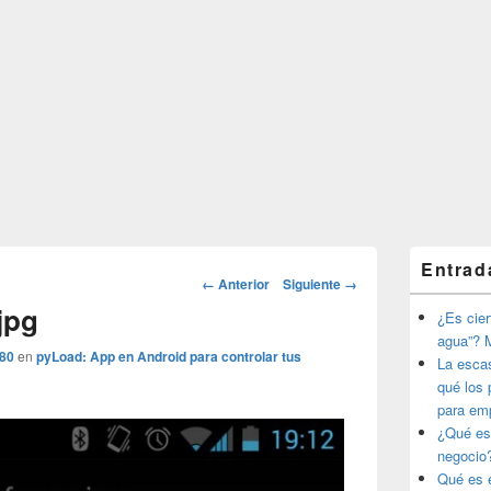
El
Entrad
área
Navegador
← Anterior
Siguiente →
de
de
jpg
widget
¿Es ciert
imágenes
barra
agua”? M
lateral
280
en
pyLoad: App en Android para controlar tus
La esca
primaria
qué los 
para em
¿Qué es
negocio
Qué es e