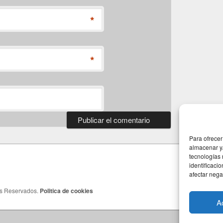
*
*
Para ofrecer
almacenar y/
tecnologías
identificaci
afectar nega
os Reservados.
Politica de cookies
A