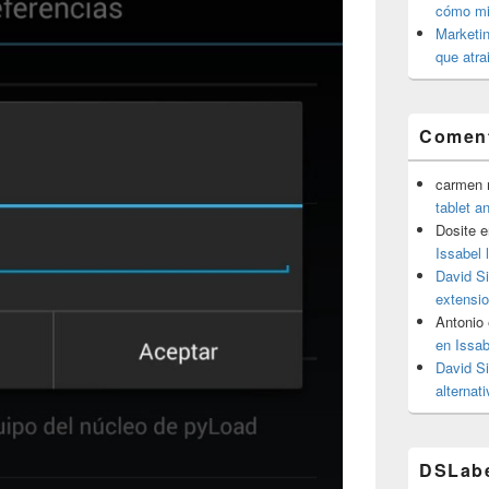
cómo mit
Marketin
que atra
Coment
carmen m
tablet a
Dosite
e
Issabel 
David S
extensio
Antonio
en Issab
David S
alternat
DSLab