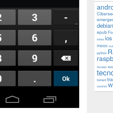
andr
Ciberse
emerge
debia
epub
Fo
ios
inicios
mooc
mul
R
python
raspb
Servidor We
tecn
tr
torrent
W
usuarios