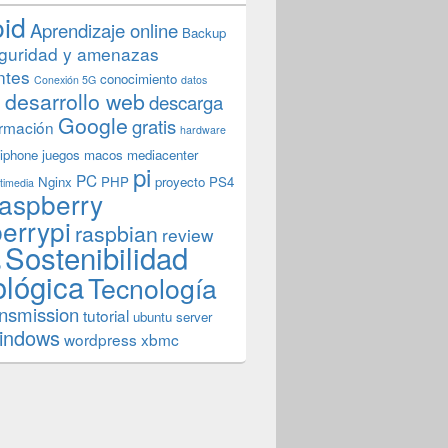
oid
Aprendizaje online
Backup
guridad y amenazas
ntes
conocimiento
Conexión 5G
datos
n
desarrollo web
descarga
Google
gratis
rmación
hardware
iphone
juegos
macos
mediacenter
pi
PC
Nginx
PHP
proyecto
PS4
timedia
aspberry
errypi
raspbian
review
Sostenibilidad
b
ológica
Tecnología
ansmission
tutorial
ubuntu server
indows
wordpress
xbmc