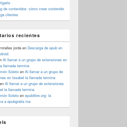
igarlo
g de contenidos: cómo crear contenido
iga clientes
arios recientes
iralles jorda
en
Descarga de epub en
ndroid.
n
Al llamar a un grupo de extensiones en
la llamada termina
imón Soleto
en
Al llamar a un grupo de
nes en Issabel la llamada termina
en
Al llamar a un grupo de extensiones
el la llamada termina
imón Soleto
en
epublibre.org: la
iva a epubgratis.me
els