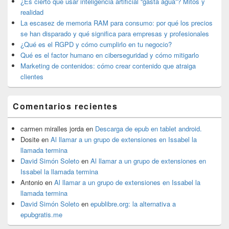
¿Es cierto que usar inteligencia artificial “gasta agua”? Mitos y
barra
realidad
lateral
La escasez de memoria RAM para consumo: por qué los precios
primaria
se han disparado y qué significa para empresas y profesionales
¿Qué es el RGPD y cómo cumplirlo en tu negocio?
Qué es el factor humano en ciberseguridad y cómo mitigarlo
Marketing de contenidos: cómo crear contenido que atraiga
clientes
Comentarios recientes
carmen miralles jorda
en
Descarga de epub en tablet android.
Dosite
en
Al llamar a un grupo de extensiones en Issabel la
llamada termina
David Simón Soleto
en
Al llamar a un grupo de extensiones en
Issabel la llamada termina
Antonio
en
Al llamar a un grupo de extensiones en Issabel la
llamada termina
David Simón Soleto
en
epublibre.org: la alternativa a
epubgratis.me