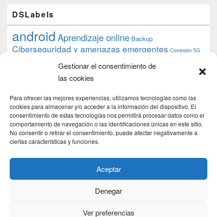
DSLabels
android
Aprendizaje online
Backup
Ciberseguridad y amenazas emergentes
Conexión 5G
debian
desarrollo web
descarga
conocimiento
datos
Gestionar el consentimiento de
ios
Google
gratis
epub
Formación
iphone
hardware
inicios
las cookies
pi
mooc
PC
juegos
macos
mediacenter
Nginx
PHP
multimedia
Raspberry
raspberrypi
Para ofrecer las mejores experiencias, utilizamos tecnologías como las
proyecto
PS4
python
Sostenibilidad
cookies para almacenar y/o acceder a la información del dispositivo. El
raspbian
review
consentimiento de estas tecnologías nos permitirá procesar datos como el
Servidor Web
tecnológica
Tecnología
comportamiento de navegación o las identificaciones únicas en este sitio.
torrent
No consentir o retirar el consentimiento, puede afectar negativamente a
Windows
transmission
tutorial
ubuntu server
ciertas características y funciones.
usuarios
wordpress
xbmc
Aceptar
Denegar
Copyright © 2026
DSLab
. Todos los Derechos Reservados.
Politica de cookies
Ver preferencias
Theme: Catch Box by
Catch Themes