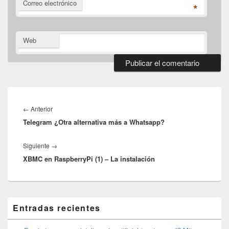
Correo electrónico
*
Web
Navegación
de
Entrada
←
Anterior
entradas
Telegram ¿Otra alternativa más a Whatsapp?
anterior:
Entrada
Siguiente
→
XBMC en RaspberryPi (1) – La instalación
siguiente:
El
Entradas recientes
área
de
widget