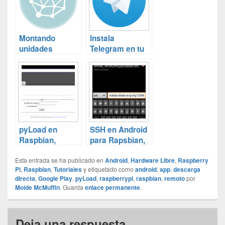
Montando
Instala
unidades
Telegram en tu
remotas en
Raspberry Pi en
Debian
tres sencillos
pasos
(Raspbian)
pyLoad en
SSH en Android
Raspbian,
para Rapsbian,
descarga
o Debian, o…
Esta entrada se ha publicado en
directa en tu
Android
,
Hardware Libre
,
Raspberry
Pi
,
Raspbian
,
Tutoriales
y etiquetado como
android
,
app
,
descarga
RaspberryPi
directa
,
Google Play
,
pyLoad
,
raspberrypi
,
raspbian
,
remoto
por
Moide McMuffin
. Guarda
enlace permanente
.
Deja una respuesta