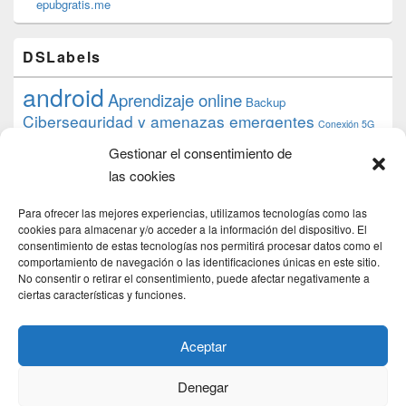
epubgratis.me
DSLabels
android
Aprendizaje online
Backup
Ciberseguridad y amenazas emergentes
Conexión 5G
debian
desarrollo web
descarga
conocimiento
datos
Gestionar el consentimiento de
ios
Google
gratis
epub
Formación
iphone
hardware
inicios
las cookies
pi
mooc
PC
juegos
macos
mediacenter
Nginx
PHP
multimedia
Raspberry
raspberrypi
Para ofrecer las mejores experiencias, utilizamos tecnologías como las
proyecto
PS4
python
Sostenibilidad
cookies para almacenar y/o acceder a la información del dispositivo. El
raspbian
review
consentimiento de estas tecnologías nos permitirá procesar datos como el
Servidor Web
tecnológica
Tecnología
comportamiento de navegación o las identificaciones únicas en este sitio.
torrent
No consentir o retirar el consentimiento, puede afectar negativamente a
Windows
transmission
tutorial
ubuntu server
ciertas características y funciones.
usuarios
wordpress
xbmc
Aceptar
Denegar