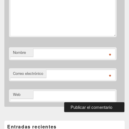
Nombre
*
Correo electrónico
*
Web
El
área
de
Entradas recientes
widget