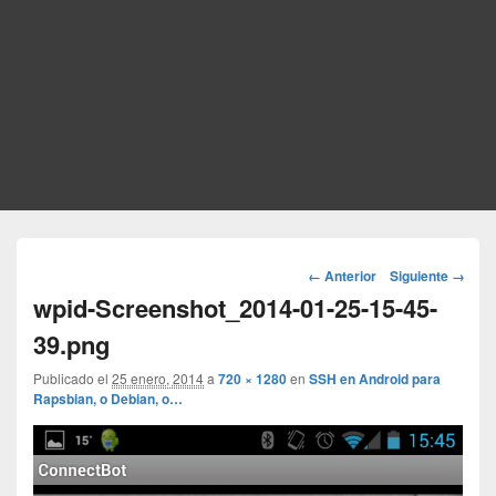
Navegador
← Anterior
Siguiente →
de
wpid-Screenshot_2014-01-25-15-45-
imágenes
39.png
Publicado el
25 enero, 2014
a
720 × 1280
en
SSH en Android para
Rapsbian, o Debian, o…