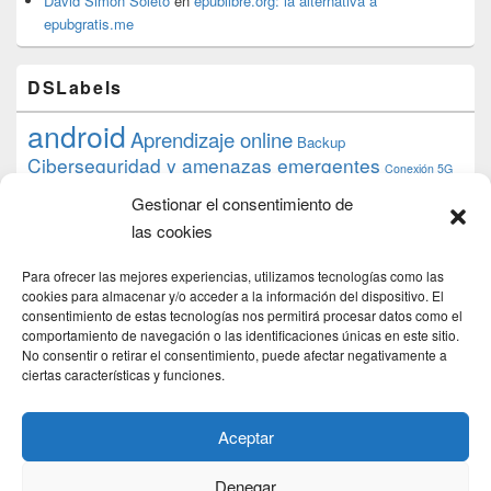
David Simón Soleto
en
epublibre.org: la alternativa a
epubgratis.me
DSLabels
android
Aprendizaje online
Backup
Ciberseguridad y amenazas emergentes
Conexión 5G
debian
desarrollo web
descarga
conocimiento
datos
Gestionar el consentimiento de
ios
Google
gratis
epub
Formación
iphone
hardware
inicios
las cookies
pi
mooc
PC
juegos
macos
mediacenter
Nginx
PHP
multimedia
Raspberry
raspberrypi
Para ofrecer las mejores experiencias, utilizamos tecnologías como las
proyecto
PS4
python
Sostenibilidad
cookies para almacenar y/o acceder a la información del dispositivo. El
raspbian
review
consentimiento de estas tecnologías nos permitirá procesar datos como el
Servidor Web
tecnológica
Tecnología
comportamiento de navegación o las identificaciones únicas en este sitio.
torrent
No consentir o retirar el consentimiento, puede afectar negativamente a
Windows
transmission
tutorial
ubuntu server
ciertas características y funciones.
usuarios
wordpress
xbmc
Aceptar
Denegar