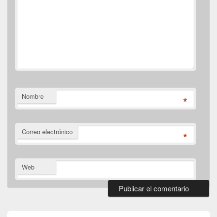
Nombre
*
Correo electrónico
*
Web
El
área
de