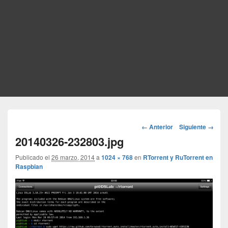
Navegador
← Anterior
Siguiente →
de
20140326-232803.jpg
imágenes
Publicado el
26 marzo, 2014
a
1024 × 768
en
RTorrent y RuTorrent en
Raspbian