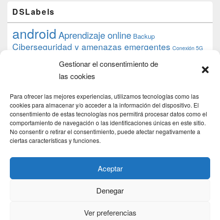
DSLabels
android
Aprendizaje online
Backup
Ciberseguridad y amenazas emergentes
Conexión 5G
debian
desarrollo web
descarga
conocimiento
datos
Gestionar el consentimiento de
ios
Google
gratis
epub
Formación
iphone
hardware
inicios
las cookies
pi
mooc
PC
juegos
macos
mediacenter
Nginx
PHP
multimedia
Raspberry
raspberrypi
Para ofrecer las mejores experiencias, utilizamos tecnologías como las
proyecto
PS4
python
Sostenibilidad
cookies para almacenar y/o acceder a la información del dispositivo. El
raspbian
review
consentimiento de estas tecnologías nos permitirá procesar datos como el
Servidor Web
tecnológica
Tecnología
comportamiento de navegación o las identificaciones únicas en este sitio.
torrent
No consentir o retirar el consentimiento, puede afectar negativamente a
Windows
transmission
tutorial
ubuntu server
ciertas características y funciones.
usuarios
wordpress
xbmc
Aceptar
Denegar
Copyright © 2026
DSLab
. Todos los Derechos Reservados.
Politica de cookies
Ver preferencias
Theme: Catch Box by
Catch Themes