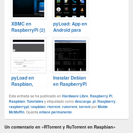
(Raspbian)
XBMC en
pyLoad: App en
RaspberryPi (2)
Android para
– Instalamos
controlar tus
add-ons…
descargas
pyLoad en
Instalar Debian
Raspbian,
en RaspberryPi
descarga
con
Esta entrada se ha publicado en
directa en tu
Transmission
Hardware Libre
,
Raspberry Pi
,
Raspbian
,
Tutoriales
y etiquetado como
descarga
,
pi
,
Raspberry
,
RaspberryPi
(2)
raspberrypi
,
raspbian
,
rtorrent
,
rutorrent
,
torrent
por
Moide
McMuffin
. Guarda
enlace permanente
.
Un comentario en «RTorrent y RuTorrent en Raspbian»