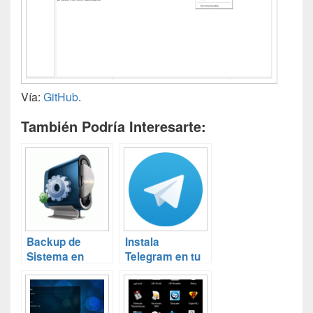
Vía:
GitHub
.
También Podría Interesarte:
Backup de
Instala
Sistema en
Telegram en tu
Debian (y 2)
Raspberry Pi en
tres sencillos
pasos