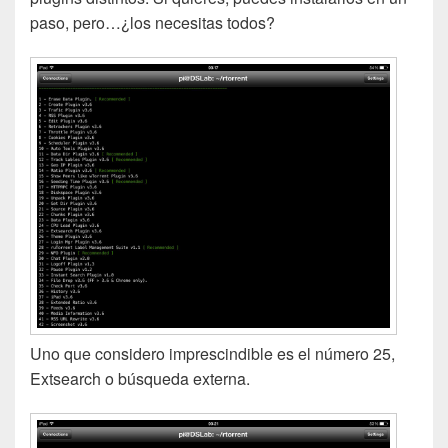
paso, pero…¿los necesitas todos?
Uno que considero imprescindible es el número 25,
Extsearch o búsqueda externa.