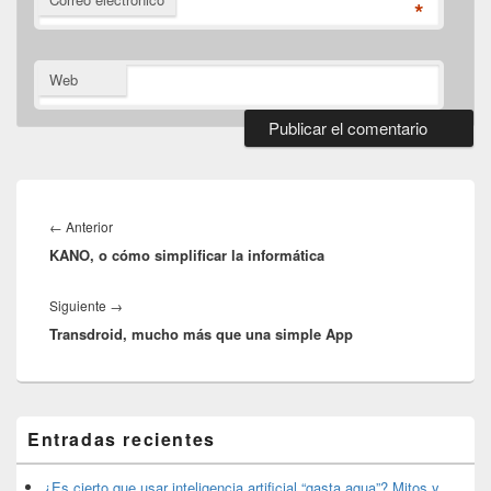
*
Web
Navegación
de
Entrada
←
Anterior
entradas
KANO, o cómo simplificar la informática
anterior:
Entrada
Siguiente
→
Transdroid, mucho más que una simple App
siguiente:
El
Entradas recientes
área
de
widget
¿Es cierto que usar inteligencia artificial “gasta agua”? Mitos y