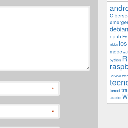
andr
Ciberse
emerge
debia
epub
Fo
ios
inicios
mooc
mul
R
python
raspb
Servidor We
tecn
*
tr
torrent
W
usuarios
*