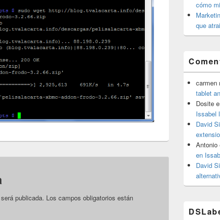
cómo mit
Marketin
que atra
Coment
carmen m
tablet a
Dosite
e
Issabel 
David S
extensio
Antonio
en Issab
David S
alternat
a
 será publicada.
Los campos obligatorios están
DSLab