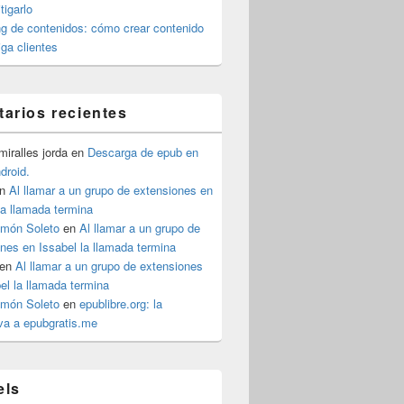
igarlo
g de contenidos: cómo crear contenido
iga clientes
arios recientes
iralles jorda
en
Descarga de epub en
ndroid.
n
Al llamar a un grupo de extensiones en
la llamada termina
imón Soleto
en
Al llamar a un grupo de
nes en Issabel la llamada termina
en
Al llamar a un grupo de extensiones
el la llamada termina
imón Soleto
en
epublibre.org: la
iva a epubgratis.me
els