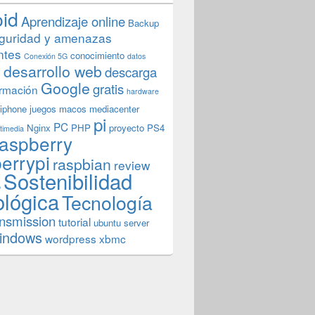
oid
Aprendizaje online
Backup
guridad y amenazas
ntes
conocimiento
Conexión 5G
datos
n
desarrollo web
descarga
Google
gratis
rmación
hardware
iphone
juegos
macos
mediacenter
pi
PC
Nginx
PHP
proyecto
PS4
timedia
aspberry
errypi
raspbian
review
Sostenibilidad
b
ológica
Tecnología
ansmission
tutorial
ubuntu server
indows
wordpress
xbmc