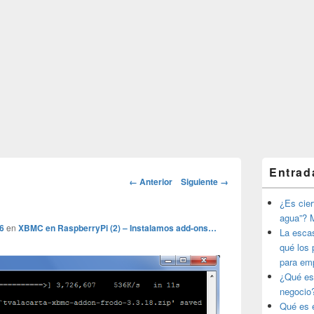
El
Entrad
área
Navegador
← Anterior
Siguiente →
de
de
widget
¿Es ciert
imágenes
barra
agua”? M
lateral
6
en
XBMC en RaspberryPi (2) – Instalamos add-ons…
La esca
primaria
qué los 
para em
¿Qué es
negocio
Qué es e