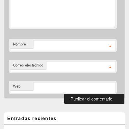
Nombre
*
Correo electrónico
*
Web
El
área
de
Entradas recientes
widget
barra