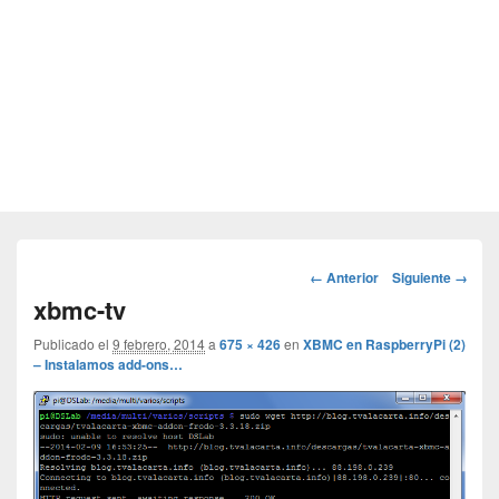
Navegador
← Anterior
Siguiente →
de
xbmc-tv
imágenes
Publicado el
9 febrero, 2014
a
675 × 426
en
XBMC en RaspberryPi (2)
– Instalamos add-ons…