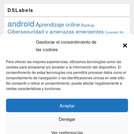
DSLabels
android
Aprendizaje online
Backup
Ciberseguridad y amenazas emergentes
Conexión 5G
debian
desarrollo web
descarga
conocimiento
datos
Gestionar el consentimiento de
ios
Google
gratis
epub
Formación
iphone
hardware
inicios
las cookies
pi
mooc
PC
juegos
macos
mediacenter
Nginx
PHP
multimedia
Raspberry
raspberrypi
Para ofrecer las mejores experiencias, utilizamos tecnologías como las
proyecto
PS4
python
Sostenibilidad
cookies para almacenar y/o acceder a la información del dispositivo. El
raspbian
review
consentimiento de estas tecnologías nos permitirá procesar datos como el
Servidor Web
tecnológica
Tecnología
comportamiento de navegación o las identificaciones únicas en este sitio.
torrent
No consentir o retirar el consentimiento, puede afectar negativamente a
Windows
transmission
tutorial
ubuntu server
ciertas características y funciones.
usuarios
wordpress
xbmc
Aceptar
Denegar
Copyright © 2026
DSLab
. Todos los Derechos Reservados.
Politica de cookies
Ver preferencias