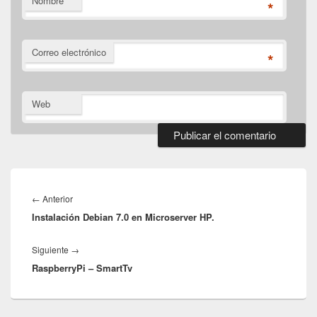
Nombre
*
Correo electrónico
*
Web
Navegación
de
Entrada
←
Anterior
entradas
Instalación Debian 7.0 en Microserver HP.
anterior:
Entrada
Siguiente
→
RaspberryPi – SmartTv
siguiente: