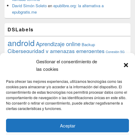
David Simón Soleto
en
epublibre.org: la alternativa a
epubgratis.me
DSLabels
android
Aprendizaje online
Backup
Ciberseguridad y amenazas emergentes
Conexión 5G
debian
desarrollo web
descarga
conocimiento
datos
Gestionar el consentimiento de
ios
Google
gratis
epub
Formación
iphone
hardware
inicios
las cookies
pi
mooc
PC
juegos
macos
mediacenter
Nginx
PHP
multimedia
Raspberry
raspberrypi
Para ofrecer las mejores experiencias, utilizamos tecnologías como las
proyecto
PS4
python
Sostenibilidad
cookies para almacenar y/o acceder a la información del dispositivo. El
raspbian
review
consentimiento de estas tecnologías nos permitirá procesar datos como el
Servidor Web
tecnológica
Tecnología
comportamiento de navegación o las identificaciones únicas en este sitio.
torrent
No consentir o retirar el consentimiento, puede afectar negativamente a
Windows
transmission
tutorial
ubuntu server
ciertas características y funciones.
usuarios
wordpress
xbmc
Aceptar