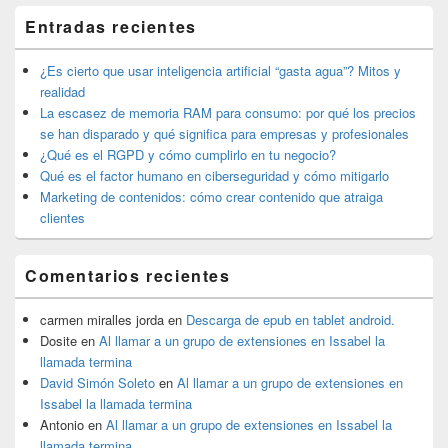
El
Entradas recientes
área
de
widget
¿Es cierto que usar inteligencia artificial “gasta agua”? Mitos y
barra
realidad
lateral
La escasez de memoria RAM para consumo: por qué los precios
primaria
se han disparado y qué significa para empresas y profesionales
¿Qué es el RGPD y cómo cumplirlo en tu negocio?
Qué es el factor humano en ciberseguridad y cómo mitigarlo
Marketing de contenidos: cómo crear contenido que atraiga
clientes
Comentarios recientes
carmen miralles jorda
en
Descarga de epub en tablet android.
Dosite
en
Al llamar a un grupo de extensiones en Issabel la
llamada termina
David Simón Soleto
en
Al llamar a un grupo de extensiones en
Issabel la llamada termina
Antonio
en
Al llamar a un grupo de extensiones en Issabel la
llamada termina