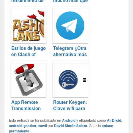
rendimiento de
mucho más que
tu Android
una simple App
Estilos de juego
Telegram ¿Otra
en Clash of
alternativa más
Clans
a Whatsapp?
App Remote
Router Keygen:
Transmission
Clave wifi para
para Android
los que no
Esta entrada se ha publicado en
quieren
Android
y etiquetado como
AirDroid
,
android
,
gestion
,
movil
por
David Simón Soleto
. Guarda
enlace
levantarse del
permanente
.