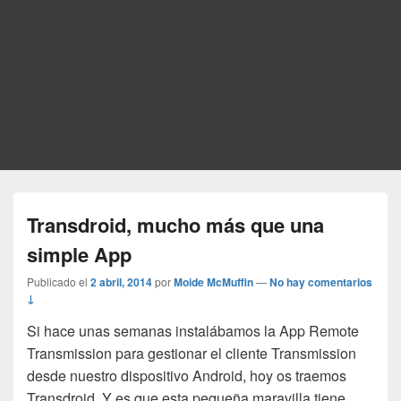
Transdroid, mucho más que una
simple App
Publicado el
2 abril, 2014
por
Moide McMuffin
—
No hay comentarios
↓
Si hace unas semanas instalábamos la App Remote
Transmission para gestionar el cliente Transmission
desde nuestro dispositivo Android, hoy os traemos
Transdroid. Y es que esta pequeña maravilla tiene