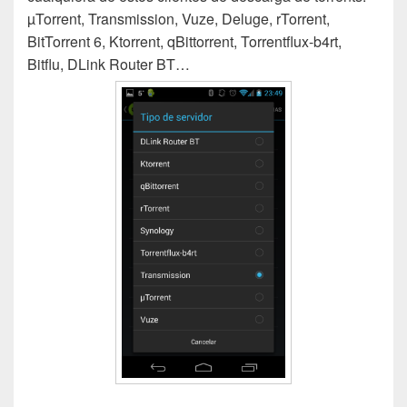
µTorrent, Transmission, Vuze, Deluge, rTorrent,
BitTorrent 6, Ktorrent, qBittorrent, Torrentflux-b4rt,
Bitflu, DLink Router BT…