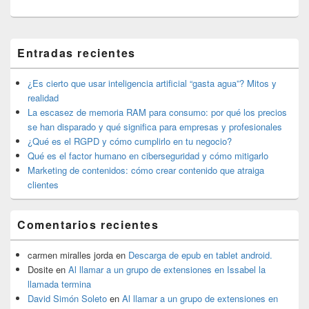
El
Entradas recientes
área
de
widget
¿Es cierto que usar inteligencia artificial “gasta agua”? Mitos y
barra
realidad
lateral
La escasez de memoria RAM para consumo: por qué los precios
primaria
se han disparado y qué significa para empresas y profesionales
¿Qué es el RGPD y cómo cumplirlo en tu negocio?
Qué es el factor humano en ciberseguridad y cómo mitigarlo
Marketing de contenidos: cómo crear contenido que atraiga
clientes
Comentarios recientes
carmen miralles jorda
en
Descarga de epub en tablet android.
Dosite
en
Al llamar a un grupo de extensiones en Issabel la
llamada termina
David Simón Soleto
en
Al llamar a un grupo de extensiones en