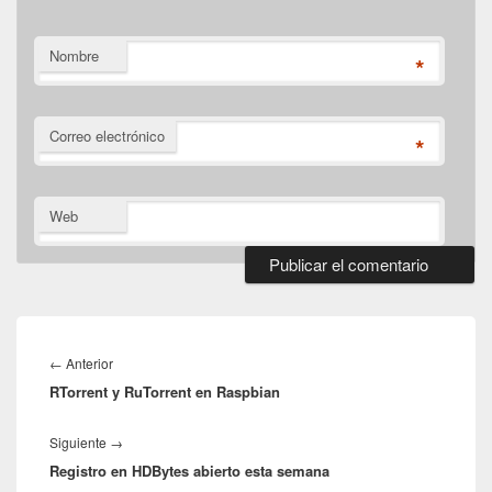
Nombre
*
Correo electrónico
*
Web
Navegación
de
Entrada
←
Anterior
entradas
RTorrent y RuTorrent en Raspbian
anterior:
Entrada
Siguiente
→
Registro en HDBytes abierto esta semana
siguiente: