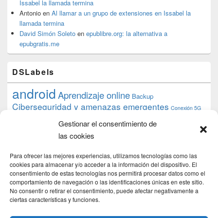
Issabel la llamada termina
Antonio
en
Al llamar a un grupo de extensiones en Issabel la
llamada termina
David Simón Soleto
en
epublibre.org: la alternativa a
epubgratis.me
DSLabels
android
Aprendizaje online
Backup
Ciberseguridad y amenazas emergentes
Conexión 5G
debian
desarrollo web
descarga
conocimiento
datos
Gestionar el consentimiento de
ios
Google
gratis
epub
Formación
iphone
hardware
inicios
las cookies
pi
mooc
PC
juegos
macos
mediacenter
Nginx
PHP
multimedia
Raspberry
raspberrypi
Para ofrecer las mejores experiencias, utilizamos tecnologías como las
proyecto
PS4
python
Sostenibilidad
cookies para almacenar y/o acceder a la información del dispositivo. El
raspbian
review
consentimiento de estas tecnologías nos permitirá procesar datos como el
Servidor Web
tecnológica
Tecnología
comportamiento de navegación o las identificaciones únicas en este sitio.
torrent
No consentir o retirar el consentimiento, puede afectar negativamente a
Windows
transmission
tutorial
ubuntu server
ciertas características y funciones.
usuarios
wordpress
xbmc