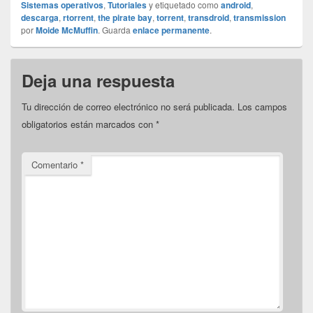
Sistemas operativos
,
Tutoriales
y etiquetado como
android
,
descarga
,
rtorrent
,
the pirate bay
,
torrent
,
transdroid
,
transmission
por
Moide McMuffin
. Guarda
enlace permanente
.
Deja una respuesta
Tu dirección de correo electrónico no será publicada.
Los campos
obligatorios están marcados con
*
Comentario
*