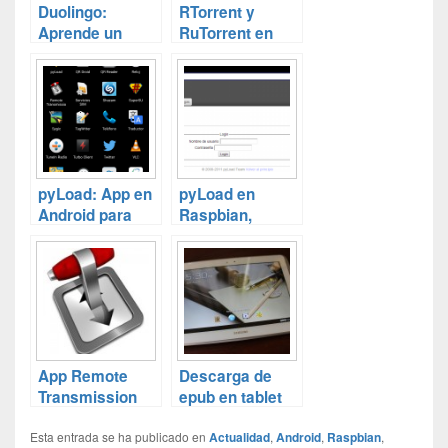
Duolingo:
RTorrent y
Aprende un
RuTorrent en
idioma gratis
Raspbian
pyLoad: App en
pyLoad en
Android para
Raspbian,
controlar tus
descarga
descargas
directa en tu
RaspberryPi
App Remote
Descarga de
Transmission
epub en tablet
para Android
android.
Esta entrada se ha publicado en
Actualidad
,
Android
,
Raspbian
,