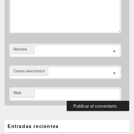
Nombre
*
Correo electrónico
*
Web
El
área
de
Entradas recientes
widget
barra