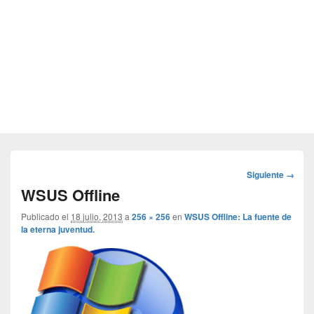
Navegador
Siguiente →
de
WSUS Offline
imágenes
Publicado el
18 julio, 2013
a
256 × 256
en
WSUS Offline: La fuente de
la eterna juventud.