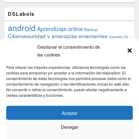
DSLabels
android
Aprendizaje online
Backup
Ciberseguridad y amenazas emergentes
Conexión 5G
debian
desarrollo web
descarga
conocimiento
datos
Gestionar el consentimiento de
ios
Google
gratis
epub
Formación
iphone
hardware
inicios
las cookies
pi
mooc
PC
juegos
macos
mediacenter
Nginx
PHP
multimedia
Raspberry
raspberrypi
Para ofrecer las mejores experiencias, utilizamos tecnologías como las
proyecto
PS4
python
Sostenibilidad
cookies para almacenar y/o acceder a la información del dispositivo. El
raspbian
review
consentimiento de estas tecnologías nos permitirá procesar datos como el
Servidor Web
tecnológica
Tecnología
comportamiento de navegación o las identificaciones únicas en este sitio.
torrent
No consentir o retirar el consentimiento, puede afectar negativamente a
Windows
transmission
tutorial
ubuntu server
ciertas características y funciones.
usuarios
wordpress
xbmc
Aceptar
Denegar
Copyright © 2026
DSLab
. Todos los Derechos Reservados.
Politica de cookies