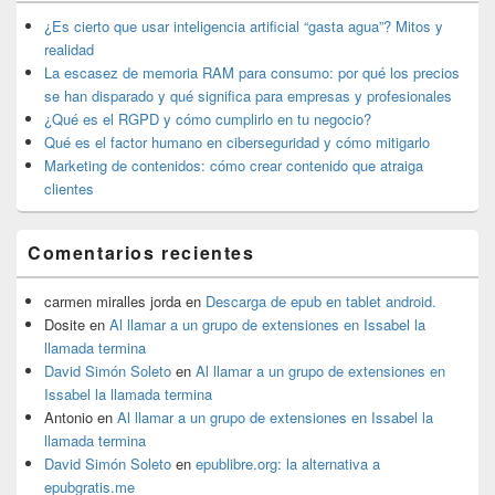
de
widget
¿Es cierto que usar inteligencia artificial “gasta agua”? Mitos y
barra
realidad
lateral
La escasez de memoria RAM para consumo: por qué los precios
primaria
se han disparado y qué significa para empresas y profesionales
¿Qué es el RGPD y cómo cumplirlo en tu negocio?
Qué es el factor humano en ciberseguridad y cómo mitigarlo
Marketing de contenidos: cómo crear contenido que atraiga
clientes
Comentarios recientes
carmen miralles jorda
en
Descarga de epub en tablet android.
Dosite
en
Al llamar a un grupo de extensiones en Issabel la
llamada termina
David Simón Soleto
en
Al llamar a un grupo de extensiones en
Issabel la llamada termina
Antonio
en
Al llamar a un grupo de extensiones en Issabel la
llamada termina
David Simón Soleto
en
epublibre.org: la alternativa a
epubgratis.me