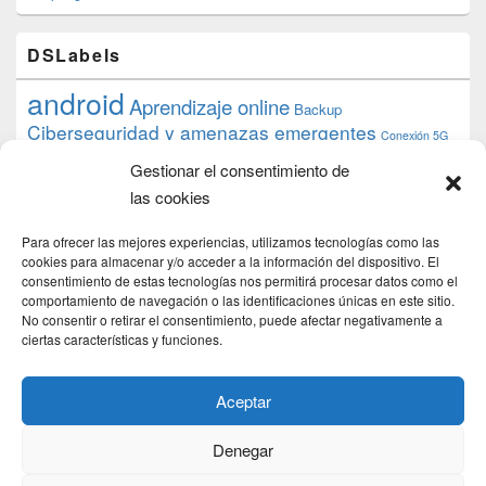
DSLabels
android
Aprendizaje online
Backup
Ciberseguridad y amenazas emergentes
Conexión 5G
debian
desarrollo web
descarga
conocimiento
datos
Gestionar el consentimiento de
ios
Google
gratis
epub
Formación
iphone
hardware
inicios
las cookies
pi
mooc
PC
juegos
macos
mediacenter
Nginx
PHP
multimedia
Raspberry
raspberrypi
Para ofrecer las mejores experiencias, utilizamos tecnologías como las
proyecto
PS4
python
Sostenibilidad
cookies para almacenar y/o acceder a la información del dispositivo. El
raspbian
review
consentimiento de estas tecnologías nos permitirá procesar datos como el
Servidor Web
tecnológica
Tecnología
comportamiento de navegación o las identificaciones únicas en este sitio.
torrent
No consentir o retirar el consentimiento, puede afectar negativamente a
Windows
transmission
tutorial
ubuntu server
ciertas características y funciones.
usuarios
wordpress
xbmc
Aceptar
Denegar
Copyright © 2026
DSLab
. Todos los Derechos Reservados.
Politica de cookies