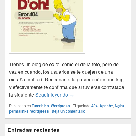
Tienes un blog de éxito, como el de la foto, pero de
vez en cuando, los usuarios se te quejan de una
extraña lentitud. Reclamas a tu proveedor de hosting,
y efectivamente te confirma que si tuvieras contratada
Permalinks de wordpress y su
la siguiente
Seguir leyendo
→
Publicado en
Tutoriales
,
Wordpress
|
Etiquetado
404
,
Apache
,
Nginx
,
permalinks
,
wordpress
|
Deja un comentario
El
Entradas recientes
área