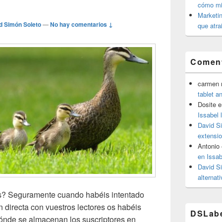
cómo mit
Marketin
d Simón Soleto
—
No hay comentarios ↓
que atra
Coment
carmen m
tablet a
Dosite
e
Issabel 
David S
extensio
Antonio
en Issab
David S
alternat
s? Seguramente cuando habéis intentado
 directa con vuestros lectores os habéis
DSLab
ónde se almacenan los suscriptores en