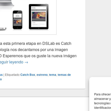
ra esta primera etapa en DSLab es Catch
ología nos decantamos por una imagen
;D Esperemos que os guste la nueva imágen
Catch Box Theme: Estrenamos traje!
eguir leyendo
→
ss
|
Etiquetado
Catch Box
,
estreno
,
tema
,
temas de
io
Para ofrecer
almacenar y/
tecnologías
identificaci