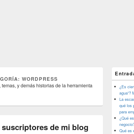
El
Entrad
área
EGORÍA:
WORDPRESS
de
 temas, y demás historias de la herramienta
widget
¿Es ciert
barra
agua”? M
lateral
La esca
primaria
qué los 
para em
¿Qué es
 suscriptores de mi blog
negocio
Qué es e