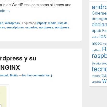
andr
ario de WordPress.com como si tienes una
¿Dónde están los suscriptores de mi blog en WordPress?
endo
→
Ciberse
emerge
debia
Web
,
Wordpress
|
Etiquetado
jetpack
,
leadin
,
lista de
ores
,
suscriptores
,
usuarios
,
wordpress
,
wordpress
epub
Fo
ios
inicios
mooc
mul
R
python
raspb
rdpress y su
Servidor We
 NGINX
tecn
tr
Antonio Muñiz
—
No hay comentarios ↓
torrent
W
usuarios