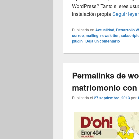
WordPress? Tanto si eres usu
instalación propia
Seguir ley
Publicado en
Actualidad
,
Desarrollo 
correo
,
mailing
,
newsletter
,
subscript
plugin
|
Deja un comentario
Permalinks de wo
matriomonio con
Publicado el
27 septiembre, 2013
por