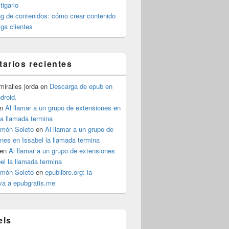
igarlo
g de contenidos: cómo crear contenido
iga clientes
arios recientes
iralles jorda
en
Descarga de epub en
ndroid.
n
Al llamar a un grupo de extensiones en
la llamada termina
imón Soleto
en
Al llamar a un grupo de
nes en Issabel la llamada termina
en
Al llamar a un grupo de extensiones
el la llamada termina
imón Soleto
en
epublibre.org: la
iva a epubgratis.me
els