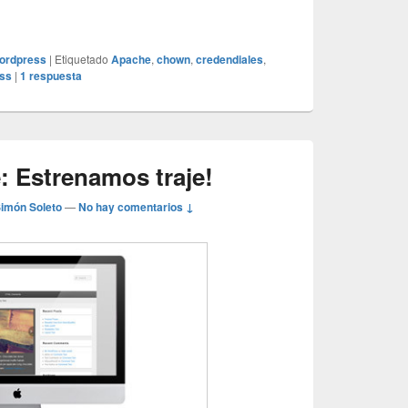
ess me pide credenciales FTP al instalar un plugin o theme
ordpress
|
Etiquetado
Apache
,
chown
,
credendiales
,
ss
|
1
respuesta
 Estrenamos traje!
Simón Soleto
—
No hay comentarios ↓