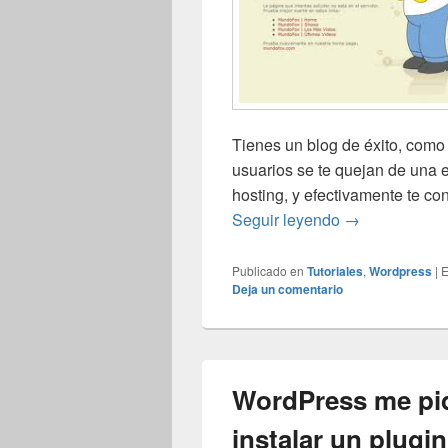
Tienes un blog de éxito, como 
usuarios se te quejan de una 
hosting, y efectivamente te con
Permalinks de
Seguir leyendo
→
Publicado en
Tutoriales
,
Wordpress
|
E
Deja un comentario
WordPress me pid
instalar un plugi