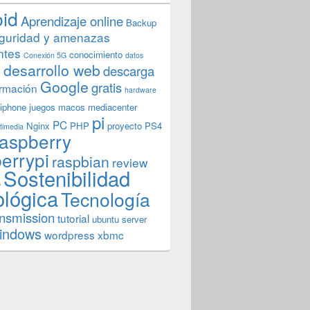
oid
Aprendizaje online
Backup
guridad y amenazas
ntes
conocimiento
Conexión 5G
datos
n
desarrollo web
descarga
Google
gratis
rmación
hardware
iphone
juegos
macos
mediacenter
pi
PC
Nginx
PHP
proyecto
PS4
timedia
aspberry
errypi
raspbian
review
Sostenibilidad
b
ológica
Tecnología
ansmission
tutorial
ubuntu server
indows
wordpress
xbmc