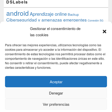
DSLabels
android
Aprendizaje online
Backup
Ciberseguridad y amenazas emergentes
Conexión 5G
debian
desarrollo web
descarga
conocimiento
datos
Gestionar el consentimiento de
ios
Google
gratis
epub
Formación
iphone
hardware
inicios
las cookies
pi
mooc
PC
juegos
macos
mediacenter
Nginx
PHP
multimedia
Raspberry
raspberrypi
Para ofrecer las mejores experiencias, utilizamos tecnologías como las
proyecto
PS4
python
Sostenibilidad
cookies para almacenar y/o acceder a la información del dispositivo. El
raspbian
review
consentimiento de estas tecnologías nos permitirá procesar datos como el
Servidor Web
tecnológica
Tecnología
comportamiento de navegación o las identificaciones únicas en este sitio.
torrent
No consentir o retirar el consentimiento, puede afectar negativamente a
Windows
transmission
tutorial
ubuntu server
ciertas características y funciones.
usuarios
wordpress
xbmc
Aceptar
Denegar
Copyright © 2026
DSLab
. Todos los Derechos Reservados.
Politica de cookies
Ver preferencias
Theme: Catch Box by
Catch Themes