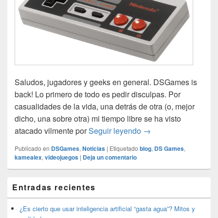
Saludos, jugadores y geeks en general. DSGames is
back! Lo primero de todo es pedir disculpas. Por
casualidades de la vida, una detrás de otra (o, mejor
dicho, una sobre otra) mi tiempo libre se ha visto
DSGames returns.
atacado vilmente por
Seguir leyendo
→
Publicado en
DSGames
,
Noticias
|
Etiquetado
blog
,
DS Games
,
kamealex
,
videojuegos
|
Deja un comentario
El
Entradas recientes
área
de
widget
¿Es cierto que usar inteligencia artificial “gasta agua”? Mitos y
barra