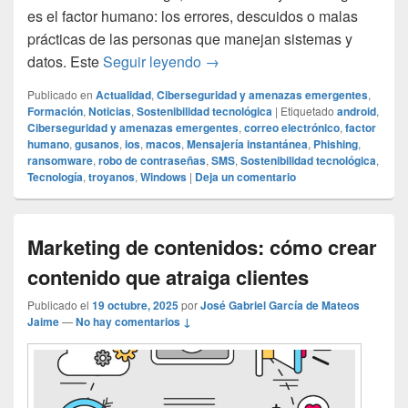
es el factor humano: los errores, descuidos o malas
prácticas de las personas que manejan sistemas y
Qué es el factor humano en cib
datos. Este
Seguir leyendo
→
Publicado en
Actualidad
,
Ciberseguridad y amenazas emergentes
,
Formación
,
Noticias
,
Sostenibilidad tecnológica
|
Etiquetado
android
,
Ciberseguridad y amenazas emergentes
,
correo electrónico
,
factor
humano
,
gusanos
,
ios
,
macos
,
Mensajería instantánea
,
Phishing
,
ransomware
,
robo de contraseñas
,
SMS
,
Sostenibilidad tecnológica
,
Tecnología
,
troyanos
,
Windows
|
Deja un comentario
Marketing de contenidos: cómo crear
contenido que atraiga clientes
Publicado el
19 octubre, 2025
por
José Gabriel García de Mateos
Jaime
—
No hay comentarios ↓