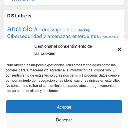
DSLabels
android
Aprendizaje online
Backup
Ciberseguridad y amenazas emergentes
Conexión 5G
debian
desarrollo web
descarga
conocimiento
datos
Gestionar el consentimiento de
ios
Google
gratis
epub
Formación
iphone
hardware
inicios
las cookies
pi
mooc
PC
juegos
macos
mediacenter
Nginx
PHP
multimedia
Raspberry
raspberrypi
Para ofrecer las mejores experiencias, utilizamos tecnologías como las
proyecto
PS4
python
Sostenibilidad
cookies para almacenar y/o acceder a la información del dispositivo. El
raspbian
review
consentimiento de estas tecnologías nos permitirá procesar datos como el
Servidor Web
tecnológica
Tecnología
comportamiento de navegación o las identificaciones únicas en este sitio.
torrent
No consentir o retirar el consentimiento, puede afectar negativamente a
Windows
transmission
tutorial
ubuntu server
ciertas características y funciones.
usuarios
wordpress
xbmc
Aceptar
Denegar