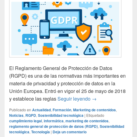
El Reglamento General de Protección de Datos
(RGPD) es una de las normativas más importantes en
materia de privacidad y protección de datos en la
Unión Europea. Entró en vigor el 25 de mayo de 2018
¿Qué es el RGPD y c
y establece las reglas
Seguir leyendo
→
Publicado en
Actualidad
,
Formación
,
Marketing de contenidos
,
Noticias
,
RGPD
,
Sostenibilidad tecnológica
|
Etiquetado
cumplimiento legal
,
informática
,
marketing de contenidos
,
reglamento general de protección de datos (RGPD)
,
Sostenibilidad
tecnológica
,
Tecnología
|
Deja un comentario