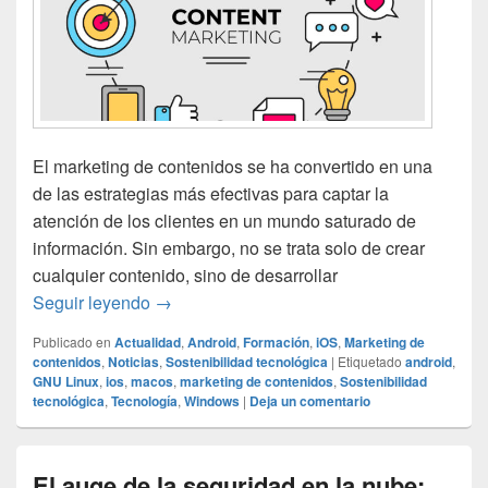
El marketing de contenidos se ha convertido en una
de las estrategias más efectivas para captar la
atención de los clientes en un mundo saturado de
información. Sin embargo, no se trata solo de crear
cualquier contenido, sino de desarrollar
Marketing de contenidos: cómo crear conten
Seguir leyendo
→
Publicado en
Actualidad
,
Android
,
Formación
,
iOS
,
Marketing de
contenidos
,
Noticias
,
Sostenibilidad tecnológica
|
Etiquetado
android
,
GNU Linux
,
ios
,
macos
,
marketing de contenidos
,
Sostenibilidad
tecnológica
,
Tecnología
,
Windows
|
Deja un comentario
El auge de la seguridad en la nube: