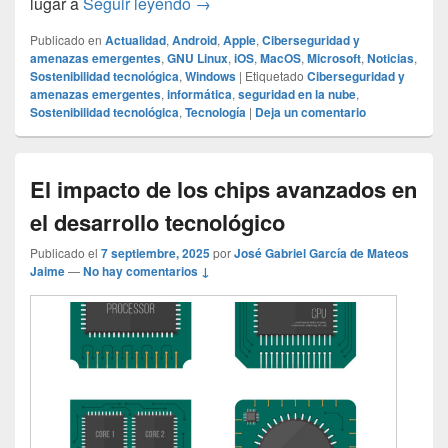
El auge de la seguridad en la nube:
lugar a
Seguir leyendo
→
Publicado en
Actualidad
,
Android
,
Apple
,
Ciberseguridad y
amenazas emergentes
,
GNU Linux
,
iOS
,
MacOS
,
Microsoft
,
Noticias
,
Sostenibilidad tecnológica
,
Windows
|
Etiquetado
Ciberseguridad y
amenazas emergentes
,
informática
,
seguridad en la nube
,
Sostenibilidad tecnológica
,
Tecnología
|
Deja un comentario
El impacto de los chips avanzados en
el desarrollo tecnológico
Publicado el
7 septiembre, 2025
por
José Gabriel García de Mateos
Jaime
—
No hay comentarios ↓