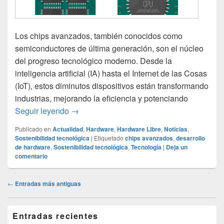
Los chips avanzados, también conocidos como
semiconductores de última generación, son el núcleo
del progreso tecnológico moderno. Desde la
inteligencia artificial (IA) hasta el Internet de las Cosas
(IoT), estos diminutos dispositivos están transformando
industrias, mejorando la eficiencia y potenciando
El impacto de los chips avanzados en el de
Seguir leyendo
→
Publicado en
Actualidad
,
Hardware
,
Hardware Libre
,
Noticias
,
Sostenibilidad tecnológica
|
Etiquetado
chips avanzados
,
desarrollo
de hardware
,
Sostenibilidad tecnológica
,
Tecnología
|
Deja un
comentario
Navegación
←
Entradas más antiguas
de
entradas
El
Entradas recientes
área