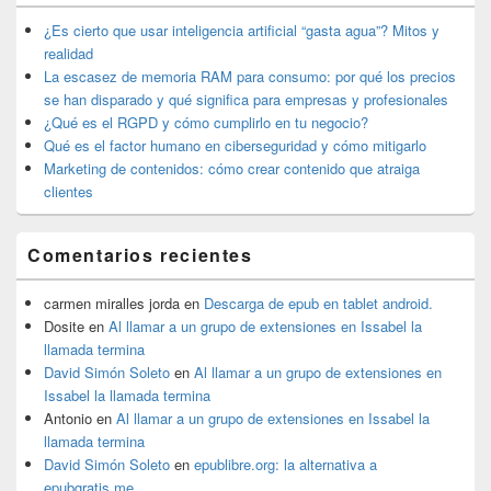
de
widget
¿Es cierto que usar inteligencia artificial “gasta agua”? Mitos y
barra
realidad
lateral
La escasez de memoria RAM para consumo: por qué los precios
primaria
se han disparado y qué significa para empresas y profesionales
¿Qué es el RGPD y cómo cumplirlo en tu negocio?
Qué es el factor humano en ciberseguridad y cómo mitigarlo
Marketing de contenidos: cómo crear contenido que atraiga
clientes
Comentarios recientes
carmen miralles jorda
en
Descarga de epub en tablet android.
Dosite
en
Al llamar a un grupo de extensiones en Issabel la
llamada termina
David Simón Soleto
en
Al llamar a un grupo de extensiones en
Issabel la llamada termina
Antonio
en
Al llamar a un grupo de extensiones en Issabel la
llamada termina
David Simón Soleto
en
epublibre.org: la alternativa a
epubgratis.me