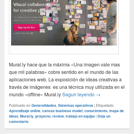
Mural.ly hace que la máxima «Una imagen vale mas
que mil palabras» cobre sentido en el mundo de las
aplicaciones web. La exposición de ideas creativas a
través de imágenes es una técnica muy utilizada en el
Mural.ly: Trabajo 
mundo «offline» Mural.ly
Seguir leyendo
→
Publicado en
Generalidades
,
Sistemas operativos
|
Etiquetado
Aprendizaje online
,
canvas business model
,
conocimiento
,
mapa de
ideas
,
Mural.ly
,
proyecto
,
review
,
trabajo en equipo
|
Deja un
comentario