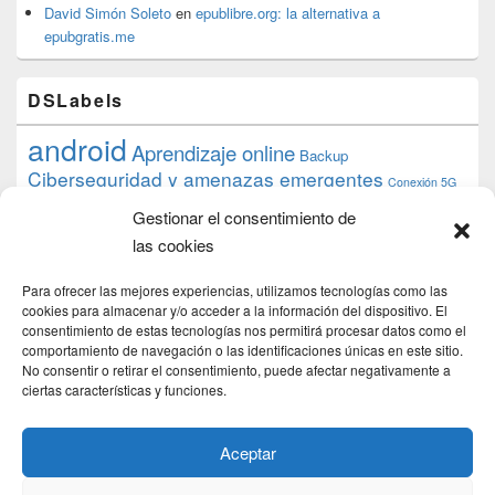
David Simón Soleto
en
epublibre.org: la alternativa a
epubgratis.me
DSLabels
android
Aprendizaje online
Backup
Ciberseguridad y amenazas emergentes
Conexión 5G
debian
desarrollo web
descarga
conocimiento
datos
Gestionar el consentimiento de
ios
Google
gratis
epub
Formación
iphone
hardware
inicios
las cookies
pi
mooc
PC
juegos
macos
mediacenter
Nginx
PHP
multimedia
Raspberry
raspberrypi
Para ofrecer las mejores experiencias, utilizamos tecnologías como las
proyecto
PS4
python
Sostenibilidad
cookies para almacenar y/o acceder a la información del dispositivo. El
raspbian
review
consentimiento de estas tecnologías nos permitirá procesar datos como el
Servidor Web
tecnológica
Tecnología
comportamiento de navegación o las identificaciones únicas en este sitio.
torrent
No consentir o retirar el consentimiento, puede afectar negativamente a
Windows
transmission
tutorial
ubuntu server
ciertas características y funciones.
usuarios
wordpress
xbmc
Aceptar