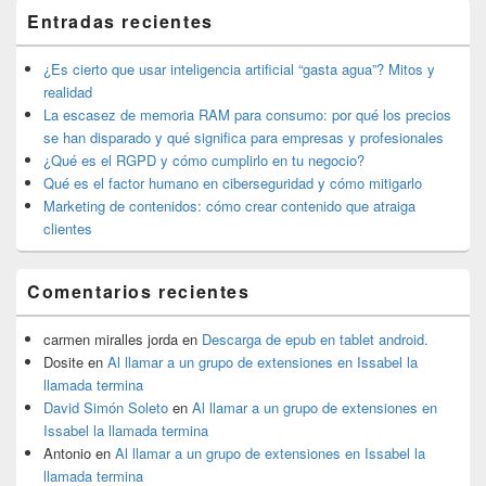
El
Entradas recientes
área
de
widget
¿Es cierto que usar inteligencia artificial “gasta agua”? Mitos y
barra
realidad
lateral
La escasez de memoria RAM para consumo: por qué los precios
primaria
se han disparado y qué significa para empresas y profesionales
¿Qué es el RGPD y cómo cumplirlo en tu negocio?
Qué es el factor humano en ciberseguridad y cómo mitigarlo
Marketing de contenidos: cómo crear contenido que atraiga
clientes
Comentarios recientes
carmen miralles jorda
en
Descarga de epub en tablet android.
Dosite
en
Al llamar a un grupo de extensiones en Issabel la
llamada termina
David Simón Soleto
en
Al llamar a un grupo de extensiones en
Issabel la llamada termina
Antonio
en
Al llamar a un grupo de extensiones en Issabel la
llamada termina