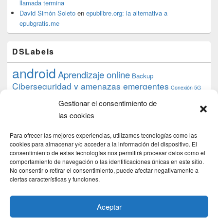
llamada termina
David Simón Soleto
en
epublibre.org: la alternativa a
epubgratis.me
DSLabels
android
Aprendizaje online
Backup
Ciberseguridad y amenazas emergentes
Conexión 5G
debian
desarrollo web
descarga
conocimiento
datos
Gestionar el consentimiento de
ios
Google
gratis
epub
Formación
iphone
hardware
inicios
las cookies
pi
mooc
PC
juegos
macos
mediacenter
Nginx
PHP
multimedia
Raspberry
raspberrypi
Para ofrecer las mejores experiencias, utilizamos tecnologías como las
proyecto
PS4
python
Sostenibilidad
cookies para almacenar y/o acceder a la información del dispositivo. El
raspbian
review
consentimiento de estas tecnologías nos permitirá procesar datos como el
Servidor Web
tecnológica
Tecnología
comportamiento de navegación o las identificaciones únicas en este sitio.
torrent
No consentir o retirar el consentimiento, puede afectar negativamente a
Windows
transmission
tutorial
ubuntu server
ciertas características y funciones.
usuarios
wordpress
xbmc
Aceptar