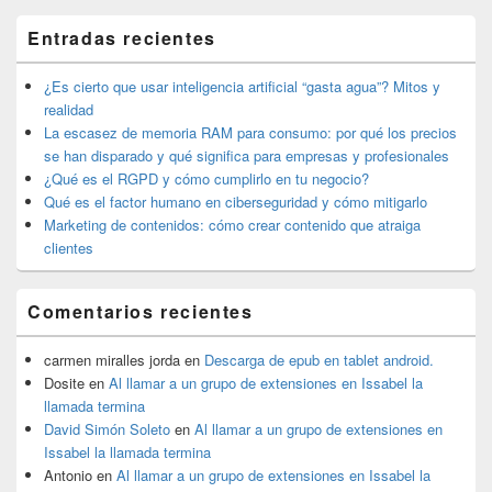
El
Entradas recientes
área
de
widget
¿Es cierto que usar inteligencia artificial “gasta agua”? Mitos y
barra
realidad
lateral
La escasez de memoria RAM para consumo: por qué los precios
primaria
se han disparado y qué significa para empresas y profesionales
¿Qué es el RGPD y cómo cumplirlo en tu negocio?
Qué es el factor humano en ciberseguridad y cómo mitigarlo
Marketing de contenidos: cómo crear contenido que atraiga
clientes
Comentarios recientes
carmen miralles jorda
en
Descarga de epub en tablet android.
Dosite
en
Al llamar a un grupo de extensiones en Issabel la
llamada termina
David Simón Soleto
en
Al llamar a un grupo de extensiones en
Issabel la llamada termina
Antonio
en
Al llamar a un grupo de extensiones en Issabel la