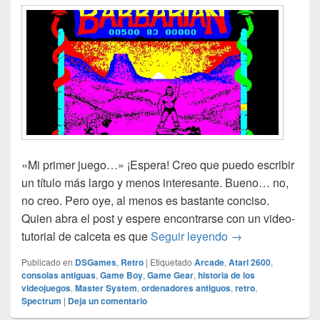
«Mi primer juego…» ¡Espera! Creo que puedo escribir
un título más largo y menos interesante. Bueno… no,
no creo. Pero oye, al menos es bastante conciso.
Quien abra el post y espere encontrarse con un video-
Mi primer juego e
tutorial de calceta es que
Seguir leyendo
→
Publicado en
DSGames
,
Retro
|
Etiquetado
Arcade
,
Atari 2600
,
consolas antiguas
,
Game Boy
,
Game Gear
,
historia de los
videojuegos
,
Master System
,
ordenadores antiguos
,
retro
,
Spectrum
|
Deja un comentario