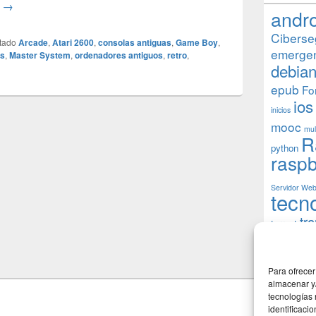
Mi primer juego en cada sistema y un breve comentario sobre c
o
→
andr
Ciberse
tado
Arcade
,
Atari 2600
,
consolas antiguas
,
Game Boy
,
emerge
os
,
Master System
,
ordenadores antiguos
,
retro
,
debia
epub
Fo
ios
inicios
mooc
mul
R
python
raspb
Servidor We
tecn
tr
torrent
W
usuarios
Para ofrecer
almacenar y/
tecnologías
identificaci