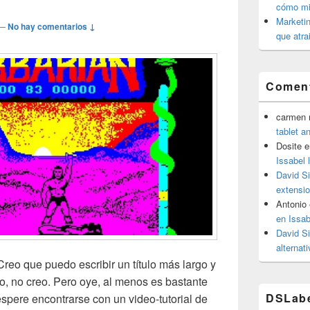
cómo mit
Marketin
—
No hay comentarios ↓
que atra
Coment
carmen m
tablet a
Dosite
e
Issabel 
David S
extensio
Antonio
en Issab
David S
alternat
reo que puedo escribir un título más largo y
, no creo. Pero oye, al menos es bastante
DSLab
espere encontrarse con un video-tutorial de