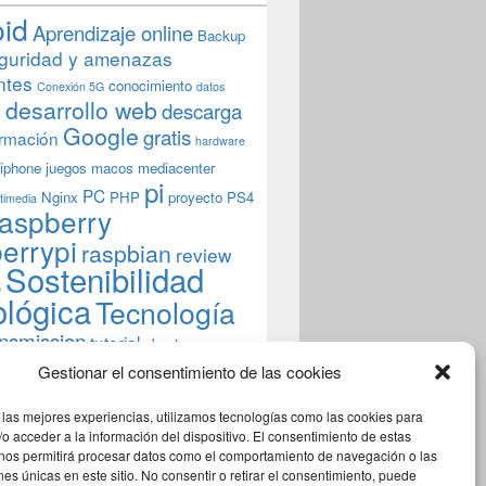
ada uno de ellos (primera parte)
oid
Aprendizaje online
Backup
guridad y amenazas
ntes
conocimiento
Conexión 5G
datos
n
desarrollo web
descarga
Google
gratis
rmación
hardware
iphone
juegos
macos
mediacenter
pi
PC
Nginx
PHP
proyecto
PS4
timedia
aspberry
errypi
raspbian
review
Sostenibilidad
b
ológica
Tecnología
ansmission
tutorial
ubuntu server
indows
wordpress
xbmc
Gestionar el consentimiento de las cookies
 las mejores experiencias, utilizamos tecnologías como las cookies para
o acceder a la información del dispositivo. El consentimiento de estas
 nos permitirá procesar datos como el comportamiento de navegación o las
ones únicas en este sitio. No consentir o retirar el consentimiento, puede