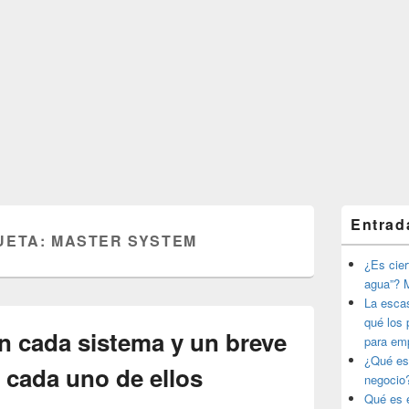
El
Entrad
área
UETA:
MASTER SYSTEM
de
widget
¿Es ciert
barra
agua”? M
lateral
La esca
primaria
qué los 
n cada sistema y un breve
para em
¿Qué es
 cada uno de ellos
negocio
Qué es e