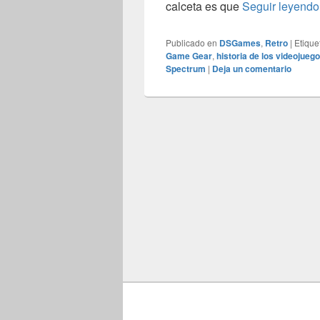
calceta es que
Seguir leyend
Publicado en
DSGames
,
Retro
|
Etique
Game Gear
,
historia de los videojueg
Spectrum
|
Deja un comentario