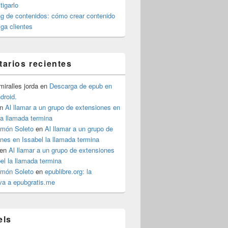
igarlo
g de contenidos: cómo crear contenido
iga clientes
arios recientes
iralles jorda
en
Descarga de epub en
ndroid.
n
Al llamar a un grupo de extensiones en
la llamada termina
imón Soleto
en
Al llamar a un grupo de
nes en Issabel la llamada termina
en
Al llamar a un grupo de extensiones
el la llamada termina
imón Soleto
en
epublibre.org: la
iva a epubgratis.me
els