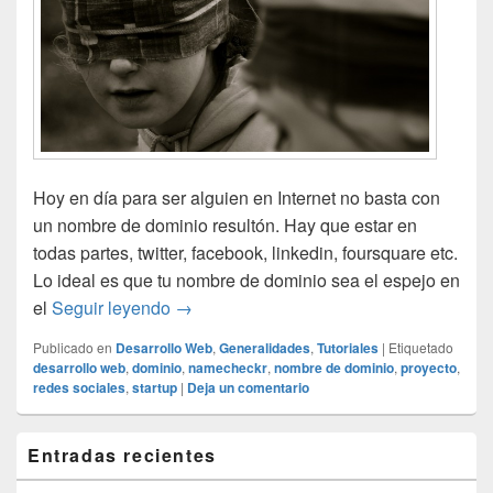
Hoy en día para ser alguien en Internet no basta con
un nombre de dominio resultón. Hay que estar en
todas partes, twitter, facebook, linkedin, foursquare etc.
Lo ideal es que tu nombre de dominio sea el espejo en
Nombre de dominio y perfiles en redes s
el
Seguir leyendo
→
Publicado en
Desarrollo Web
,
Generalidades
,
Tutoriales
|
Etiquetado
desarrollo web
,
dominio
,
namecheckr
,
nombre de dominio
,
proyecto
,
redes sociales
,
startup
|
Deja un comentario
El
Entradas recientes
área
de