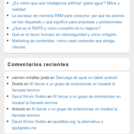
widget
¿Es cierto que usar inteligencia artificial “gasta agua”? Mitos y
barra
realidad
lateral
La escasez de memoria RAM para consumo: por qué los precios
primaria
se han disparado y qué significa para empresas y profesionales
¿Qué es el RGPD y cómo cumplirlo en tu negocio?
Qué es el factor humano en ciberseguridad y cómo mitigarlo
Marketing de contenidos: cómo crear contenido que atraiga
clientes
Comentarios recientes
carmen miralles jorda
en
Descarga de epub en tablet android.
Dosite
en
Al llamar a un grupo de extensiones en Issabel la
llamada termina
David Simón Soleto
en
Al llamar a un grupo de extensiones en
Issabel la llamada termina
Antonio
en
Al llamar a un grupo de extensiones en Issabel la
llamada termina
David Simón Soleto
en
epublibre.org: la alternativa a
epubgratis.me