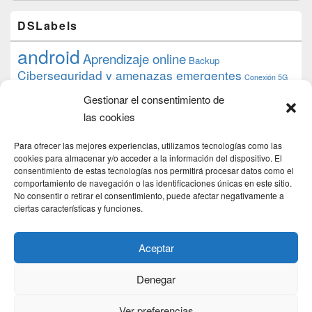
DSLabels
android
Aprendizaje online
Backup
Ciberseguridad y amenazas emergentes
Conexión 5G
debian
desarrollo web
descarga
conocimiento
datos
Gestionar el consentimiento de
ios
Google
gratis
epub
Formación
iphone
hardware
inicios
las cookies
pi
mooc
PC
juegos
macos
mediacenter
Nginx
PHP
multimedia
Raspberry
raspberrypi
Para ofrecer las mejores experiencias, utilizamos tecnologías como las
proyecto
PS4
python
Sostenibilidad
cookies para almacenar y/o acceder a la información del dispositivo. El
raspbian
review
consentimiento de estas tecnologías nos permitirá procesar datos como el
Servidor Web
tecnológica
Tecnología
comportamiento de navegación o las identificaciones únicas en este sitio.
torrent
No consentir o retirar el consentimiento, puede afectar negativamente a
Windows
transmission
tutorial
ubuntu server
ciertas características y funciones.
usuarios
wordpress
xbmc
Aceptar
Denegar
Copyright © 2026
DSLab
. Todos los Derechos Reservados.
Politica de cookies
Ver preferencias