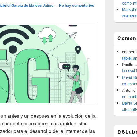
cómo mit
abriel García de Mateos Jaime
—
No hay comentarios
Marketin
que atra
Coment
carmen m
tablet a
Dosite
e
Issabel 
David S
extensio
Antonio
en Issab
David S
alternat
un antes y un después en la evolución de la
lo promete conexiones más rápidas, sino
ador para el desarrollo de la Internet de las
DSLab