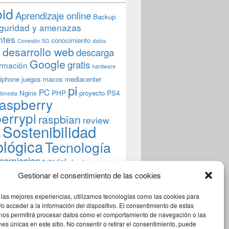
oT
oid
Aprendizaje online
Backup
guridad y amenazas
ntes
conocimiento
Conexión 5G
datos
n
desarrollo web
descarga
Google
gratis
rmación
hardware
iphone
juegos
macos
mediacenter
pi
PC
Nginx
PHP
proyecto
PS4
timedia
aspberry
errypi
raspbian
review
Sostenibilidad
b
ológica
Tecnología
ansmission
tutorial
ubuntu server
indows
wordpress
xbmc
Gestionar el consentimiento de las cookies
 las mejores experiencias, utilizamos tecnologías como las cookies para
o acceder a la información del dispositivo. El consentimiento de estas
 nos permitirá procesar datos como el comportamiento de navegación o las
ones únicas en este sitio. No consentir o retirar el consentimiento, puede