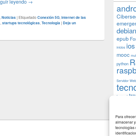
El papel del 5G en el desarrollo de la tecnología I
guir leyendo
→
andr
Ciberse
,
Noticias
|
Etiquetado
Conexión 5G
,
internet de las
emerge
a
,
startups tecnológicas
,
Tecnología
|
Deja un
debia
epub
Fo
ios
inicios
mooc
mul
R
python
raspb
Servidor We
tecn
tr
torrent
W
usuarios
Para ofrecer
almacenar y/
tecnologías
identificaci