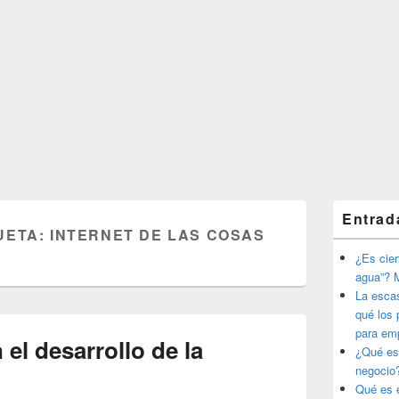
El
Entrad
área
UETA:
INTERNET DE LAS COSAS
de
widget
¿Es ciert
barra
agua”? M
lateral
La esca
primaria
qué los 
para em
 el desarrollo de la
¿Qué es
negocio
Qué es e