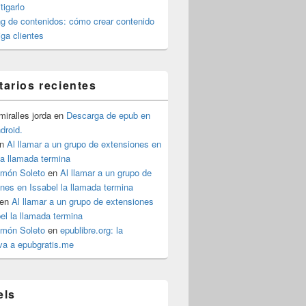
igarlo
g de contenidos: cómo crear contenido
iga clientes
arios recientes
iralles jorda
en
Descarga de epub en
ndroid.
n
Al llamar a un grupo de extensiones en
la llamada termina
imón Soleto
en
Al llamar a un grupo de
nes en Issabel la llamada termina
en
Al llamar a un grupo de extensiones
el la llamada termina
imón Soleto
en
epublibre.org: la
iva a epubgratis.me
els