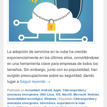
La adopción de servicios en la nube ha crecido
exponencialmente en los últimos años, convirtiéndose
en una herramienta clave para empresas de todos los
tamaños. Sin embargo, junto con su popularidad, han
surgido preocupaciones sobre su seguridad, dando
El auge de la seguridad en la nube:
lugar a
Seguir leyendo
→
Publicado en
Actualidad
,
Android
,
Apple
,
Ciberseguridad y
amenazas emergentes
,
GNU Linux
,
iOS
,
MacOS
,
Microsoft
,
Noticias
,
Sostenibilidad tecnológica
,
Windows
|
Etiquetado
Ciberseguridad y
amenazas emergentes
,
informática
,
seguridad en la nube
,