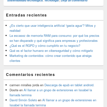
Sostenibilidad tecnológica
,
Tecnología
|
Deja un comentario
El
Entradas recientes
área
de
widget
¿Es cierto que usar inteligencia artificial “gasta agua”? Mitos y
barra
realidad
lateral
La escasez de memoria RAM para consumo: por qué los precios
primaria
se han disparado y qué significa para empresas y profesionales
¿Qué es el RGPD y cómo cumplirlo en tu negocio?
Qué es el factor humano en ciberseguridad y cómo mitigarlo
Marketing de contenidos: cómo crear contenido que atraiga
clientes
Comentarios recientes
carmen miralles jorda
en
Descarga de epub en tablet android.
Dosite
en
Al llamar a un grupo de extensiones en Issabel la
llamada termina
David Simón Soleto
en
Al llamar a un grupo de extensiones en
Issabel la llamada termina