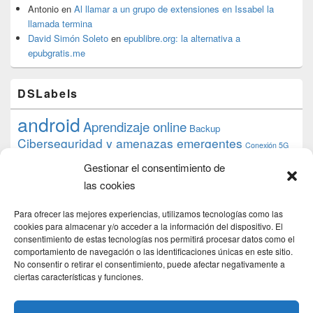
Antonio
en
Al llamar a un grupo de extensiones en Issabel la
llamada termina
David Simón Soleto
en
epublibre.org: la alternativa a
epubgratis.me
DSLabels
android
Aprendizaje online
Backup
Ciberseguridad y amenazas emergentes
Conexión 5G
debian
desarrollo web
descarga
conocimiento
datos
Gestionar el consentimiento de
ios
Google
gratis
epub
Formación
iphone
hardware
inicios
las cookies
pi
mooc
PC
juegos
macos
mediacenter
Nginx
PHP
multimedia
Raspberry
raspberrypi
Para ofrecer las mejores experiencias, utilizamos tecnologías como las
proyecto
PS4
python
Sostenibilidad
cookies para almacenar y/o acceder a la información del dispositivo. El
raspbian
review
consentimiento de estas tecnologías nos permitirá procesar datos como el
Servidor Web
tecnológica
Tecnología
comportamiento de navegación o las identificaciones únicas en este sitio.
torrent
No consentir o retirar el consentimiento, puede afectar negativamente a
Windows
transmission
tutorial
ubuntu server
ciertas características y funciones.
usuarios
wordpress
xbmc