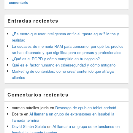
comentario
El
Entradas recientes
área
de
widget
¿Es cierto que usar inteligencia artificial “gasta agua”? Mitos y
barra
realidad
lateral
La escasez de memoria RAM para consumo: por qué los precios
primaria
se han disparado y qué significa para empresas y profesionales
¿Qué es el RGPD y cómo cumplirlo en tu negocio?
Qué es el factor humano en ciberseguridad y cómo mitigarlo
Marketing de contenidos: cómo crear contenido que atraiga
clientes
Comentarios recientes
carmen miralles jorda
en
Descarga de epub en tablet android.
Dosite
en
Al llamar a un grupo de extensiones en Issabel la
llamada termina
David Simón Soleto
en
Al llamar a un grupo de extensiones en
Issabel la llamada termina