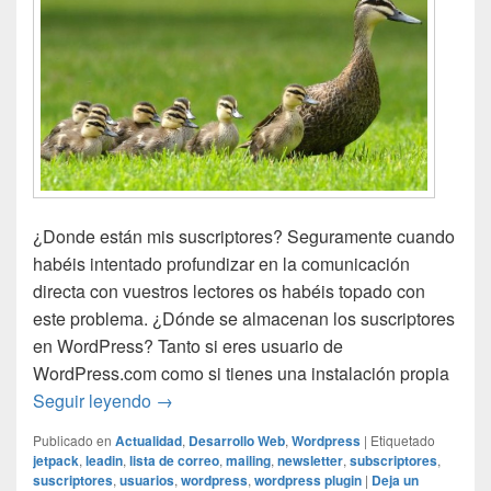
¿Donde están mis suscriptores? Seguramente cuando
habéis intentado profundizar en la comunicación
directa con vuestros lectores os habéis topado con
este problema. ¿Dónde se almacenan los suscriptores
en WordPress? Tanto si eres usuario de
WordPress.com como si tienes una instalación propia
¿Dónde están los suscriptores de mi blog
Seguir leyendo
→
Publicado en
Actualidad
,
Desarrollo Web
,
Wordpress
|
Etiquetado
jetpack
,
leadin
,
lista de correo
,
mailing
,
newsletter
,
subscriptores
,
suscriptores
,
usuarios
,
wordpress
,
wordpress plugin
|
Deja un