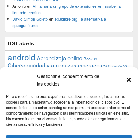
Antonio
en
Al llamar a un grupo de extensiones en Issabel la
llamada termina
David Simón Soleto
en
epublibre.org: la alternativa a
epubgratis.me
DSLabels
android
Aprendizaje online
Backup
Ciberseguridad y amenazas emergentes
Conexión 5G
debian
desarrollo web
descarga
conocimiento
datos
Gestionar el consentimiento de
ios
Google
gratis
epub
Formación
iphone
hardware
inicios
las cookies
pi
mooc
PC
juegos
macos
mediacenter
Nginx
PHP
multimedia
Raspberry
raspberrypi
Para ofrecer las mejores experiencias, utilizamos tecnologías como las
proyecto
PS4
python
Sostenibilidad
cookies para almacenar y/o acceder a la información del dispositivo. El
raspbian
review
consentimiento de estas tecnologías nos permitirá procesar datos como el
Servidor Web
tecnológica
Tecnología
comportamiento de navegación o las identificaciones únicas en este sitio.
torrent
No consentir o retirar el consentimiento, puede afectar negativamente a
Windows
transmission
tutorial
ubuntu server
ciertas características y funciones.
usuarios
wordpress
xbmc