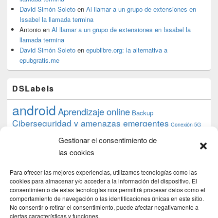
David Simón Soleto
en
Al llamar a un grupo de extensiones en
Issabel la llamada termina
Antonio
en
Al llamar a un grupo de extensiones en Issabel la
llamada termina
David Simón Soleto
en
epublibre.org: la alternativa a
epubgratis.me
DSLabels
android
Aprendizaje online
Backup
Ciberseguridad y amenazas emergentes
Conexión 5G
debian
desarrollo web
descarga
conocimiento
datos
Gestionar el consentimiento de
ios
Google
gratis
epub
Formación
iphone
hardware
inicios
las cookies
pi
mooc
PC
juegos
macos
mediacenter
Nginx
PHP
multimedia
Raspberry
raspberrypi
Para ofrecer las mejores experiencias, utilizamos tecnologías como las
proyecto
PS4
python
Sostenibilidad
cookies para almacenar y/o acceder a la información del dispositivo. El
raspbian
review
consentimiento de estas tecnologías nos permitirá procesar datos como el
Servidor Web
tecnológica
Tecnología
comportamiento de navegación o las identificaciones únicas en este sitio.
torrent
No consentir o retirar el consentimiento, puede afectar negativamente a
Windows
transmission
tutorial
ubuntu server
ciertas características y funciones.
usuarios