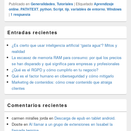
Publicado en
Generalidades
,
Tutoriales
|
Etiquetado
Aprendizaje
online
,
PATHTEXT
,
python
,
Script
,
tip
,
variables de entorno
,
Windows
|
1
respuesta
El
Entradas recientes
área
de
widget
¿Es cierto que usar inteligencia artificial “gasta agua”? Mitos y
barra
realidad
lateral
La escasez de memoria RAM para consumo: por qué los precios
primaria
se han disparado y qué significa para empresas y profesionales
¿Qué es el RGPD y cómo cumplirlo en tu negocio?
Qué es el factor humano en ciberseguridad y cómo mitigarlo
Marketing de contenidos: cómo crear contenido que atraiga
clientes
Comentarios recientes
carmen miralles jorda
en
Descarga de epub en tablet android.
Dosite
en
Al llamar a un grupo de extensiones en Issabel la
llamada termina