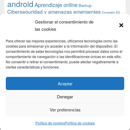
android
Aprendizaje online
Backup
Ciberseguridad y amenazas emergentes
Conexión 5G
debian
desarrollo web
descarga
conocimiento
datos
Gestionar el consentimiento de
ios
Google
gratis
epub
Formación
iphone
hardware
inicios
las cookies
pi
mooc
PC
juegos
macos
mediacenter
Nginx
PHP
multimedia
Raspberry
raspberrypi
Para ofrecer las mejores experiencias, utilizamos tecnologías como las
proyecto
PS4
python
Sostenibilidad
cookies para almacenar y/o acceder a la información del dispositivo. El
raspbian
review
consentimiento de estas tecnologías nos permitirá procesar datos como el
Servidor Web
tecnológica
Tecnología
comportamiento de navegación o las identificaciones únicas en este sitio.
torrent
No consentir o retirar el consentimiento, puede afectar negativamente a
Windows
transmission
tutorial
ubuntu server
ciertas características y funciones.
usuarios
wordpress
xbmc
Aceptar
Denegar
Copyright © 2026
DSLab
. Todos los Derechos Reservados.
Politica de cookies
Ver preferencias
Theme: Catch Box by
Catch Themes
Politica de cookies
Politica de cookies