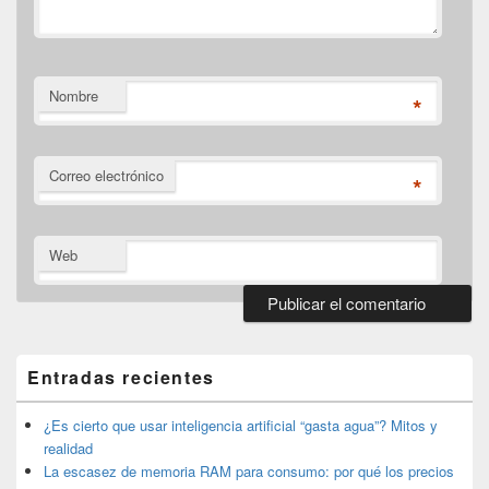
Nombre
*
Correo electrónico
*
Web
El
área
de
Entradas recientes
widget
barra
lateral
¿Es cierto que usar inteligencia artificial “gasta agua”? Mitos y
primaria
realidad
La escasez de memoria RAM para consumo: por qué los precios