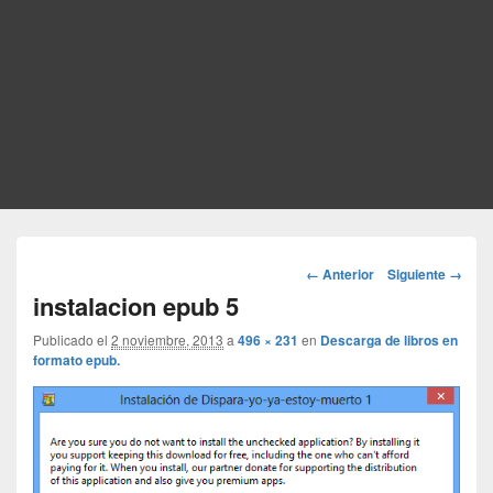
Navegador
← Anterior
Siguiente →
de
instalacion epub 5
imágenes
Publicado el
2 noviembre, 2013
a
496 × 231
en
Descarga de libros en
formato epub.