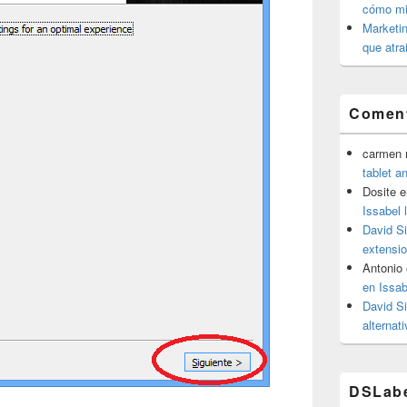
cómo mit
Marketin
que atra
Coment
carmen m
tablet a
Dosite
e
Issabel 
David S
extensio
Antonio
en Issab
David S
alternat
DSLab