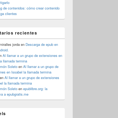
igarlo
g de contenidos: cómo crear contenido
iga clientes
arios recientes
iralles jorda
en
Descarga de epub en
ndroid.
n
Al llamar a un grupo de extensiones en
la llamada termina
imón Soleto
en
Al llamar a un grupo de
nes en Issabel la llamada termina
en
Al llamar a un grupo de extensiones
el la llamada termina
imón Soleto
en
epublibre.org: la
iva a epubgratis.me
els