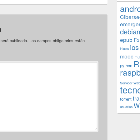
andr
Ciberse
emerge
a
debia
epub
Fo
 será publicada.
Los campos obligatorios están
ios
inicios
mooc
mul
R
python
raspb
Servidor We
tecn
tr
torrent
W
usuarios