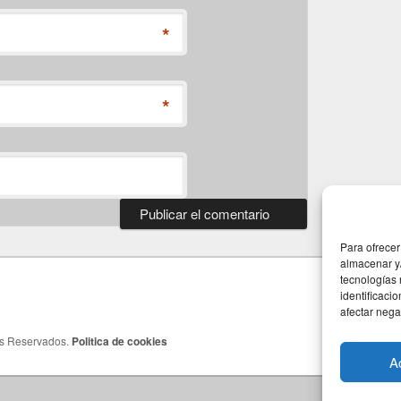
*
*
Para ofrecer
almacenar y/
tecnologías
identificaci
afectar nega
os Reservados.
Politica de cookies
A