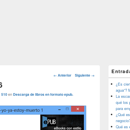
El
Entrad
área
Navegador
← Anterior
Siguiente →
de
de
6
widget
¿Es ciert
imágenes
barra
agua”? M
lateral
× 510
en
Descarga de libros en formato epub.
La esca
primaria
qué los 
para em
¿Qué es
negocio
Qué es e