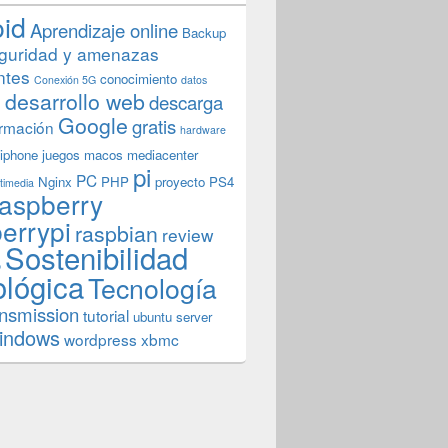
oid
Aprendizaje online
Backup
guridad y amenazas
ntes
conocimiento
Conexión 5G
datos
n
desarrollo web
descarga
Google
gratis
rmación
hardware
iphone
juegos
macos
mediacenter
pi
PC
Nginx
PHP
proyecto
PS4
timedia
aspberry
errypi
raspbian
review
Sostenibilidad
b
ológica
Tecnología
ansmission
tutorial
ubuntu server
indows
wordpress
xbmc