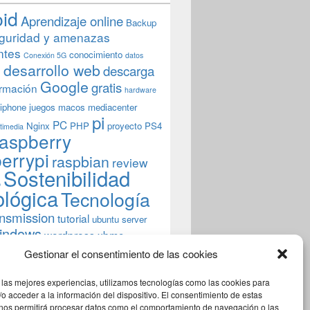
oid
Aprendizaje online
Backup
guridad y amenazas
ntes
conocimiento
Conexión 5G
datos
n
desarrollo web
descarga
Google
gratis
rmación
hardware
iphone
juegos
macos
mediacenter
pi
PC
Nginx
PHP
proyecto
PS4
timedia
aspberry
errypi
raspbian
review
Sostenibilidad
b
ológica
Tecnología
ansmission
tutorial
ubuntu server
indows
wordpress
xbmc
Gestionar el consentimiento de las cookies
 las mejores experiencias, utilizamos tecnologías como las cookies para
o acceder a la información del dispositivo. El consentimiento de estas
 nos permitirá procesar datos como el comportamiento de navegación o las