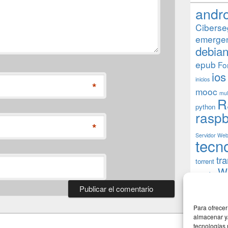
andr
Ciberse
emerge
debia
epub
Fo
ios
inicios
*
mooc
mul
R
python
raspb
*
Servidor We
tecn
tr
torrent
W
usuarios
Para ofrecer
almacenar y/
tecnologías