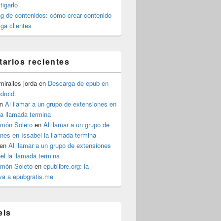
igarlo
g de contenidos: cómo crear contenido
iga clientes
arios recientes
iralles jorda
en
Descarga de epub en
ndroid.
n
Al llamar a un grupo de extensiones en
la llamada termina
imón Soleto
en
Al llamar a un grupo de
nes en Issabel la llamada termina
en
Al llamar a un grupo de extensiones
el la llamada termina
imón Soleto
en
epublibre.org: la
iva a epubgratis.me
els