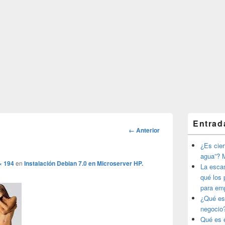
El
Entrad
área
Navegador
← Anterior
de
de
widget
¿Es ciert
imágenes
barra
agua”? M
lateral
× 194
en
Instalación Debian 7.0 en Microserver HP.
La esca
primaria
qué los 
para em
¿Qué es
negocio
Qué es e