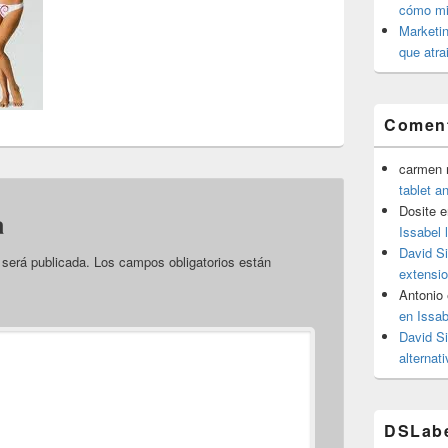
cómo mit
Marketin
que atra
Coment
carmen m
tablet a
Dosite
e
a
Issabel 
David S
 será publicada.
Los campos obligatorios están
extensio
Antonio
en Issab
David S
alternat
DSLab