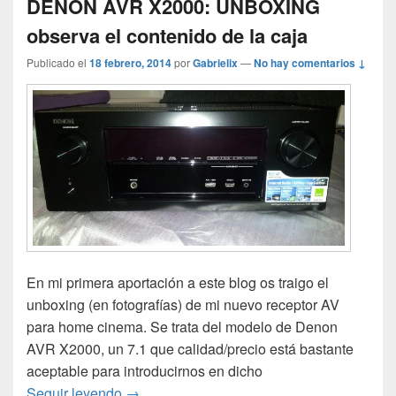
DENON AVR X2000: UNBOXING
observa el contenido de la caja
Publicado el
18 febrero, 2014
por
Gabrielix
—
No hay comentarios ↓
En mi primera aportación a este blog os traigo el
unboxing (en fotografías) de mi nuevo receptor AV
para home cinema. Se trata del modelo de Denon
AVR X2000, un 7.1 que calidad/precio está bastante
aceptable para introducirnos en dicho
DENON AVR X2000: UNBOXING observa el 
Seguir leyendo
→