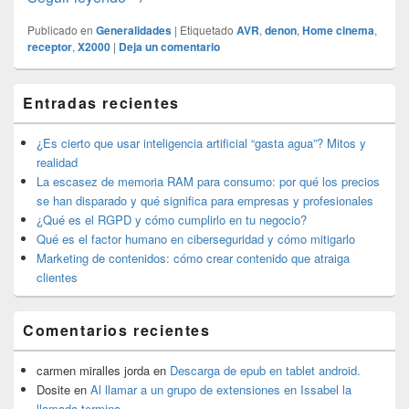
Publicado en
Generalidades
|
Etiquetado
AVR
,
denon
,
Home cinema
,
receptor
,
X2000
|
Deja un comentario
El
Entradas recientes
área
de
widget
¿Es cierto que usar inteligencia artificial “gasta agua”? Mitos y
barra
realidad
lateral
La escasez de memoria RAM para consumo: por qué los precios
primaria
se han disparado y qué significa para empresas y profesionales
¿Qué es el RGPD y cómo cumplirlo en tu negocio?
Qué es el factor humano en ciberseguridad y cómo mitigarlo
Marketing de contenidos: cómo crear contenido que atraiga
clientes
Comentarios recientes
carmen miralles jorda
en
Descarga de epub en tablet android.
Dosite
en
Al llamar a un grupo de extensiones en Issabel la
llamada termina