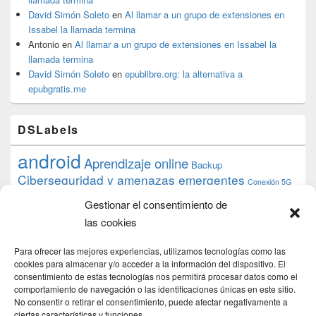
David Simón Soleto
en
Al llamar a un grupo de extensiones en
Issabel la llamada termina
Antonio
en
Al llamar a un grupo de extensiones en Issabel la
llamada termina
David Simón Soleto
en
epublibre.org: la alternativa a
epubgratis.me
DSLabels
android
Aprendizaje online
Backup
Ciberseguridad y amenazas emergentes
Conexión 5G
debian
desarrollo web
descarga
conocimiento
datos
Gestionar el consentimiento de
ios
Google
gratis
epub
Formación
iphone
hardware
inicios
las cookies
pi
mooc
PC
juegos
macos
mediacenter
Nginx
PHP
multimedia
Raspberry
raspberrypi
Para ofrecer las mejores experiencias, utilizamos tecnologías como las
proyecto
PS4
python
Sostenibilidad
cookies para almacenar y/o acceder a la información del dispositivo. El
raspbian
review
consentimiento de estas tecnologías nos permitirá procesar datos como el
Servidor Web
tecnológica
Tecnología
comportamiento de navegación o las identificaciones únicas en este sitio.
torrent
No consentir o retirar el consentimiento, puede afectar negativamente a
Windows
transmission
tutorial
ubuntu server
ciertas características y funciones.
usuarios