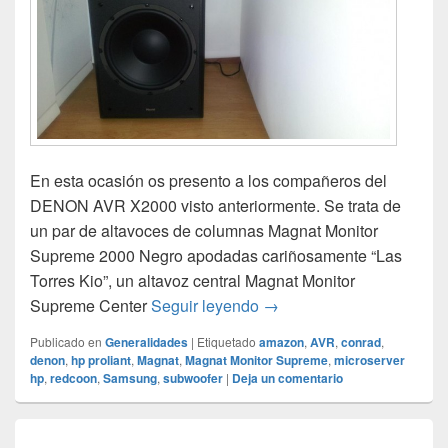
En esta ocasión os presento a los compañeros del
DENON AVR X2000 visto anteriormente. Se trata de
un par de altavoces de columnas Magnat Monitor
Supreme 2000 Negro apodadas cariñosamente “Las
Torres Kio”, un altavoz central Magnat Monitor
Magnat Monitor Supreme,
Supreme Center
Seguir leyendo
→
Publicado en
Generalidades
|
Etiquetado
amazon
,
AVR
,
conrad
,
denon
,
hp proliant
,
Magnat
,
Magnat Monitor Supreme
,
microserver
hp
,
redcoon
,
Samsung
,
subwoofer
|
Deja un comentario