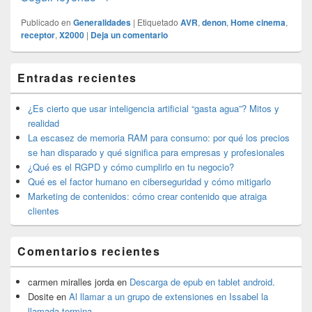
Publicado en
Generalidades
|
Etiquetado
AVR
,
denon
,
Home cinema
,
receptor
,
X2000
|
Deja un comentario
El
Entradas recientes
área
de
widget
¿Es cierto que usar inteligencia artificial “gasta agua”? Mitos y
barra
realidad
lateral
La escasez de memoria RAM para consumo: por qué los precios
primaria
se han disparado y qué significa para empresas y profesionales
¿Qué es el RGPD y cómo cumplirlo en tu negocio?
Qué es el factor humano en ciberseguridad y cómo mitigarlo
Marketing de contenidos: cómo crear contenido que atraiga
clientes
Comentarios recientes
carmen miralles jorda
en
Descarga de epub en tablet android.
Dosite
en
Al llamar a un grupo de extensiones en Issabel la
llamada termina