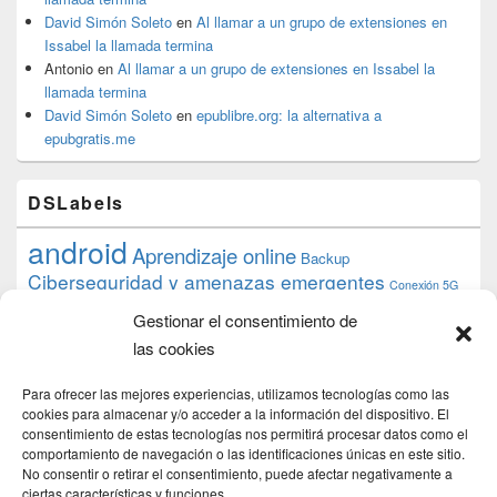
David Simón Soleto
en
Al llamar a un grupo de extensiones en
Issabel la llamada termina
Antonio
en
Al llamar a un grupo de extensiones en Issabel la
llamada termina
David Simón Soleto
en
epublibre.org: la alternativa a
epubgratis.me
DSLabels
android
Aprendizaje online
Backup
Ciberseguridad y amenazas emergentes
Conexión 5G
debian
desarrollo web
descarga
conocimiento
datos
Gestionar el consentimiento de
ios
Google
gratis
epub
Formación
iphone
hardware
inicios
las cookies
pi
mooc
PC
juegos
macos
mediacenter
Nginx
PHP
multimedia
Raspberry
raspberrypi
Para ofrecer las mejores experiencias, utilizamos tecnologías como las
proyecto
PS4
python
Sostenibilidad
cookies para almacenar y/o acceder a la información del dispositivo. El
raspbian
review
consentimiento de estas tecnologías nos permitirá procesar datos como el
Servidor Web
tecnológica
Tecnología
comportamiento de navegación o las identificaciones únicas en este sitio.
torrent
No consentir o retirar el consentimiento, puede afectar negativamente a
Windows
transmission
tutorial
ubuntu server
ciertas características y funciones.
usuarios