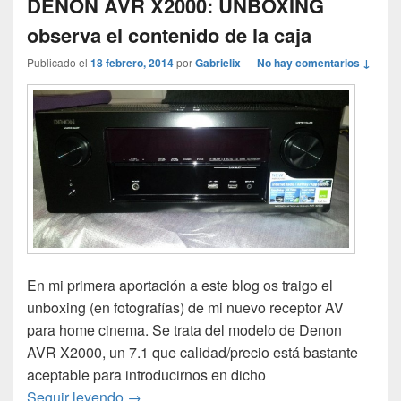
DENON AVR X2000: UNBOXING
observa el contenido de la caja
Publicado el
18 febrero, 2014
por
Gabrielix
—
No hay comentarios ↓
En mi primera aportación a este blog os traigo el
unboxing (en fotografías) de mi nuevo receptor AV
para home cinema. Se trata del modelo de Denon
AVR X2000, un 7.1 que calidad/precio está bastante
aceptable para introducirnos en dicho
DENON AVR X2000: UNBOXING observa el 
Seguir leyendo
→