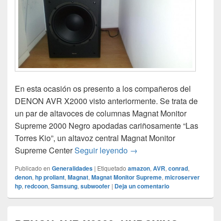
En esta ocasión os presento a los compañeros del
DENON AVR X2000 visto anteriormente. Se trata de
un par de altavoces de columnas Magnat Monitor
Supreme 2000 Negro apodadas cariñosamente “Las
Torres Kio”, un altavoz central Magnat Monitor
Magnat Monitor Supreme,
Supreme Center
Seguir leyendo
→
Publicado en
Generalidades
|
Etiquetado
amazon
,
AVR
,
conrad
,
denon
,
hp proliant
,
Magnat
,
Magnat Monitor Supreme
,
microserver
hp
,
redcoon
,
Samsung
,
subwoofer
|
Deja un comentario