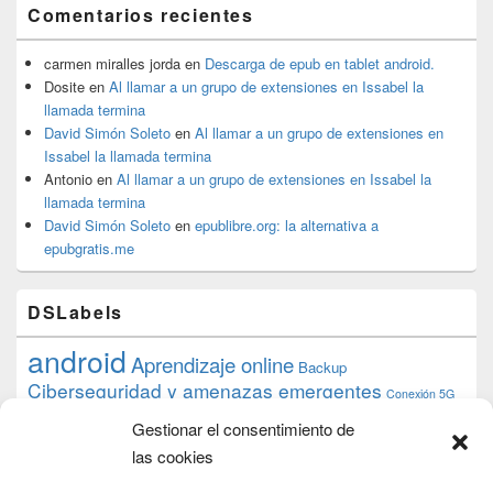
Comentarios recientes
carmen miralles jorda
en
Descarga de epub en tablet android.
Dosite
en
Al llamar a un grupo de extensiones en Issabel la
llamada termina
David Simón Soleto
en
Al llamar a un grupo de extensiones en
Issabel la llamada termina
Antonio
en
Al llamar a un grupo de extensiones en Issabel la
llamada termina
David Simón Soleto
en
epublibre.org: la alternativa a
epubgratis.me
DSLabels
android
Aprendizaje online
Backup
Ciberseguridad y amenazas emergentes
Conexión 5G
debian
desarrollo web
descarga
conocimiento
datos
Gestionar el consentimiento de
ios
Google
gratis
epub
Formación
iphone
hardware
inicios
las cookies
pi
mooc
PC
juegos
macos
mediacenter
Nginx
PHP
multimedia