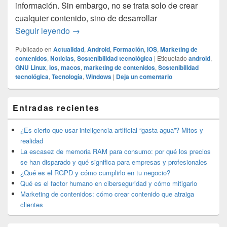
información. Sin embargo, no se trata solo de crear
cualquier contenido, sino de desarrollar
Marketing de contenidos: cómo crear conten
Seguir leyendo
→
Publicado en
Actualidad
,
Android
,
Formación
,
iOS
,
Marketing de
contenidos
,
Noticias
,
Sostenibilidad tecnológica
|
Etiquetado
android
,
GNU Linux
,
ios
,
macos
,
marketing de contenidos
,
Sostenibilidad
tecnológica
,
Tecnología
,
Windows
|
Deja un comentario
El
Entradas recientes
área
de
widget
¿Es cierto que usar inteligencia artificial “gasta agua”? Mitos y
barra
realidad
lateral
La escasez de memoria RAM para consumo: por qué los precios
primaria
se han disparado y qué significa para empresas y profesionales
¿Qué es el RGPD y cómo cumplirlo en tu negocio?
Qué es el factor humano en ciberseguridad y cómo mitigarlo
Marketing de contenidos: cómo crear contenido que atraiga
clientes