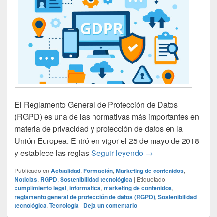
El Reglamento General de Protección de Datos
(RGPD) es una de las normativas más importantes en
materia de privacidad y protección de datos en la
Unión Europea. Entró en vigor el 25 de mayo de 2018
¿Qué es el RGPD y c
y establece las reglas
Seguir leyendo
→
Publicado en
Actualidad
,
Formación
,
Marketing de contenidos
,
Noticias
,
RGPD
,
Sostenibilidad tecnológica
|
Etiquetado
cumplimiento legal
,
informática
,
marketing de contenidos
,
reglamento general de protección de datos (RGPD)
,
Sostenibilidad
tecnológica
,
Tecnología
|
Deja un comentario