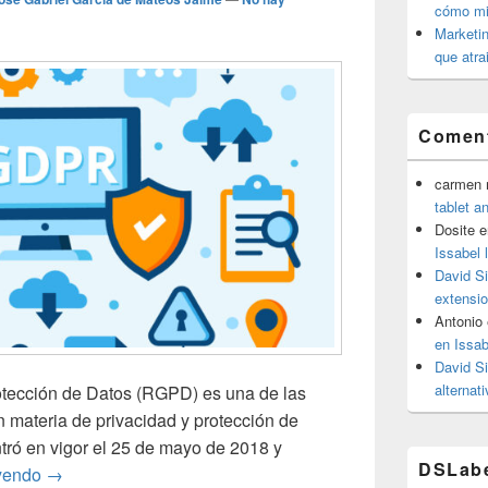
cómo mit
Marketin
que atra
Coment
carmen m
tablet a
Dosite
e
Issabel 
David S
extensio
Antonio
en Issab
David S
alternat
tección de Datos (RGPD) es una de las
 materia de privacidad y protección de
tró en vigor el 25 de mayo de 2018 y
DSLab
¿Qué es el RGPD y cómo cumplirlo en tu negocio?
eyendo
→