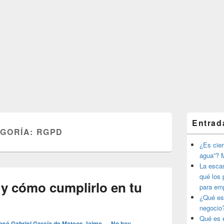
El
Entrad
área
EGORÍA:
RGPD
de
widget
¿Es ciert
barra
agua”? M
lateral
La esca
primaria
qué los 
y cómo cumplirlo en tu
para em
¿Qué es
negocio
Qué es e
osé Gabriel García de Mateos Jaime
—
No hay