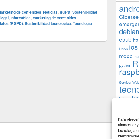
andr
arketing de contenidos
,
Noticias
,
RGPD
,
Sostenibilidad
Ciberse
legal
,
informática
,
marketing de contenidos
,
emerge
 datos (RGPD)
,
Sostenibilidad tecnológica
,
Tecnología
|
debia
epub
Fo
ios
inicios
mooc
mul
R
python
raspb
Servidor We
tecn
tr
torrent
W
usuarios
Para ofrecer
almacenar y/
tecnologías
identificaci