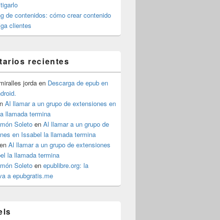
igarlo
g de contenidos: cómo crear contenido
iga clientes
arios recientes
iralles jorda
en
Descarga de epub en
ndroid.
n
Al llamar a un grupo de extensiones en
la llamada termina
imón Soleto
en
Al llamar a un grupo de
nes en Issabel la llamada termina
en
Al llamar a un grupo de extensiones
el la llamada termina
imón Soleto
en
epublibre.org: la
iva a epubgratis.me
els