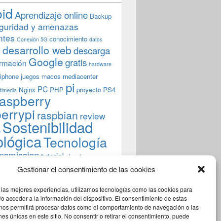
oid
Aprendizaje online
Backup
guridad y amenazas
ntes
conocimiento
Conexión 5G
datos
n
desarrollo web
descarga
Google
gratis
rmación
hardware
iphone
juegos
macos
mediacenter
pi
PC
Nginx
PHP
proyecto
PS4
timedia
aspberry
errypi
raspbian
review
Sostenibilidad
b
ológica
Tecnología
ansmission
tutorial
ubuntu server
indows
wordpress
xbmc
Gestionar el consentimiento de las cookies
 las mejores experiencias, utilizamos tecnologías como las cookies para
o acceder a la información del dispositivo. El consentimiento de estas
 nos permitirá procesar datos como el comportamiento de navegación o las
ones únicas en este sitio. No consentir o retirar el consentimiento, puede