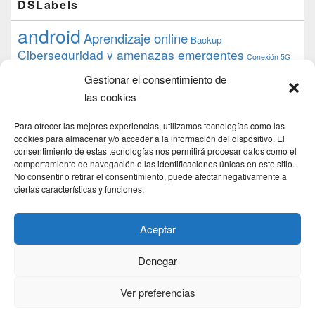
DSLabels
android
Aprendizaje online
Backup
Ciberseguridad y amenazas emergentes
Conexión 5G
debian
desarrollo web
descarga
conocimiento
datos
Gestionar el consentimiento de
ios
Google
gratis
epub
Formación
iphone
hardware
inicios
las cookies
pi
mooc
PC
juegos
macos
mediacenter
Nginx
PHP
multimedia
Raspberry
raspberrypi
Para ofrecer las mejores experiencias, utilizamos tecnologías como las
proyecto
PS4
python
Sostenibilidad
cookies para almacenar y/o acceder a la información del dispositivo. El
raspbian
review
consentimiento de estas tecnologías nos permitirá procesar datos como el
Servidor Web
tecnológica
Tecnología
comportamiento de navegación o las identificaciones únicas en este sitio.
torrent
No consentir o retirar el consentimiento, puede afectar negativamente a
Windows
transmission
tutorial
ubuntu server
ciertas características y funciones.
usuarios
wordpress
xbmc
Aceptar
Denegar
Copyright © 2026
DSLab
. Todos los Derechos Reservados.
Politica de cookies
Ver preferencias
Theme: Catch Box by
Catch Themes