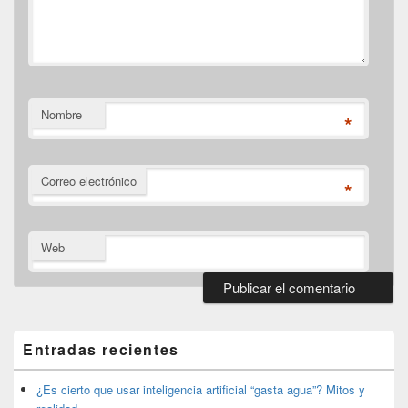
Nombre
*
Correo electrónico
*
Web
El
área
de
Entradas recientes
widget
barra
lateral
¿Es cierto que usar inteligencia artificial “gasta agua”? Mitos y
primaria