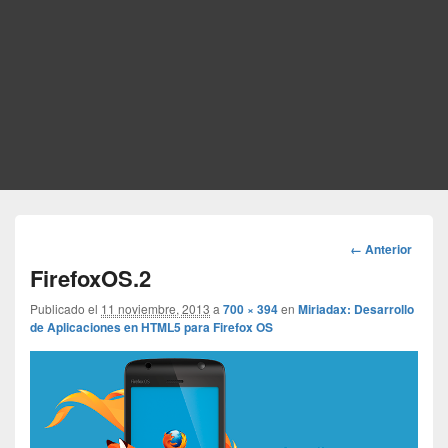
Navegador
← Anterior
de
FirefoxOS.2
imágenes
Publicado el
11 noviembre, 2013
a
700 × 394
en
Miriadax: Desarrollo
de Aplicaciones en HTML5 para Firefox OS