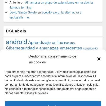
Antonio
en
Al llamar a un grupo de extensiones en Issabel la
llamada termina
David Simón Soleto
en
epublibre.org: la alternativa a
epubgratis.me
DSLabels
android
Aprendizaje online
Backup
Ciberseguridad y amenazas emergentes
Conexión 5G
debian
desarrollo web
descarga
conocimiento
datos
Gestionar el consentimiento de
ios
Google
gratis
epub
Formación
iphone
hardware
inicios
las cookies
pi
mooc
PC
juegos
macos
mediacenter
Nginx
PHP
multimedia
Raspberry
raspberrypi
Para ofrecer las mejores experiencias, utilizamos tecnologías como las
proyecto
PS4
python
Sostenibilidad
cookies para almacenar y/o acceder a la información del dispositivo. El
raspbian
review
consentimiento de estas tecnologías nos permitirá procesar datos como el
Servidor Web
tecnológica
Tecnología
comportamiento de navegación o las identificaciones únicas en este sitio.
torrent
No consentir o retirar el consentimiento, puede afectar negativamente a
Windows
transmission
tutorial
ubuntu server
ciertas características y funciones.
usuarios
wordpress
xbmc