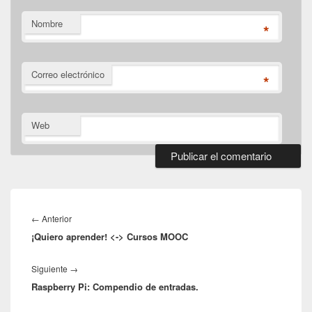
Nombre
*
Correo electrónico
*
Web
Navegación
de
Entrada
←
Anterior
entradas
¡Quiero aprender! <-> Cursos MOOC
anterior:
Entrada
Siguiente
→
Raspberry Pi: Compendio de entradas.
siguiente: