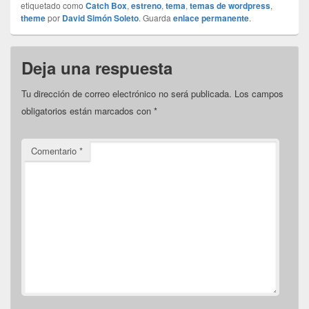
etiquetado como
Catch Box
,
estreno
,
tema
,
temas de wordpress
,
theme
por
David Simón Soleto
. Guarda
enlace permanente
.
Deja una respuesta
Tu dirección de correo electrónico no será publicada.
Los campos
obligatorios están marcados con
*
Comentario
*