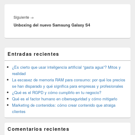
Navegación
de
Entrada
Siguiente
→
entradas
Unboxing del nuevo Samsung Galaxy S4
siguiente:
El
Entradas recientes
área
de
widget
¿Es cierto que usar inteligencia artificial “gasta agua”? Mitos y
barra
realidad
lateral
La escasez de memoria RAM para consumo: por qué los precios
primaria
se han disparado y qué significa para empresas y profesionales
¿Qué es el RGPD y cómo cumplirlo en tu negocio?
Qué es el factor humano en ciberseguridad y cómo mitigarlo
Marketing de contenidos: cómo crear contenido que atraiga
clientes
Comentarios recientes