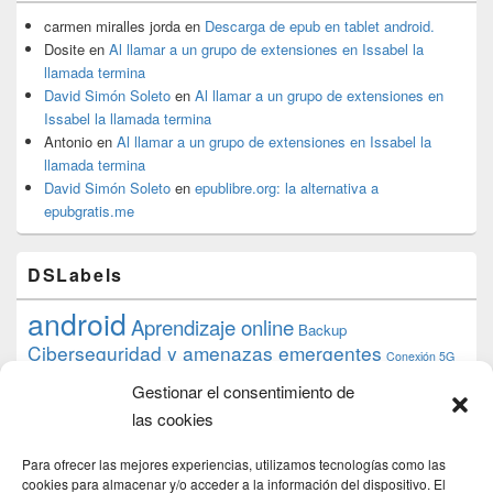
carmen miralles jorda
en
Descarga de epub en tablet android.
Dosite
en
Al llamar a un grupo de extensiones en Issabel la
llamada termina
David Simón Soleto
en
Al llamar a un grupo de extensiones en
Issabel la llamada termina
Antonio
en
Al llamar a un grupo de extensiones en Issabel la
llamada termina
David Simón Soleto
en
epublibre.org: la alternativa a
epubgratis.me
DSLabels
android
Aprendizaje online
Backup
Ciberseguridad y amenazas emergentes
Conexión 5G
debian
desarrollo web
descarga
conocimiento
datos
Gestionar el consentimiento de
ios
Google
gratis
epub
Formación
iphone
hardware
inicios
las cookies
pi
mooc
PC
juegos
macos
mediacenter
Nginx
PHP
multimedia
Raspberry
raspberrypi
Para ofrecer las mejores experiencias, utilizamos tecnologías como las
proyecto
PS4
python
cookies para almacenar y/o acceder a la información del dispositivo. El