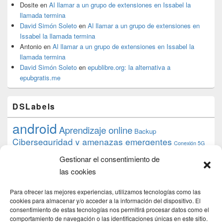
Dosite
en
Al llamar a un grupo de extensiones en Issabel la
llamada termina
David Simón Soleto
en
Al llamar a un grupo de extensiones en
Issabel la llamada termina
Antonio
en
Al llamar a un grupo de extensiones en Issabel la
llamada termina
David Simón Soleto
en
epublibre.org: la alternativa a
epubgratis.me
DSLabels
android
Aprendizaje online
Backup
Ciberseguridad y amenazas emergentes
Conexión 5G
debian
desarrollo web
descarga
conocimiento
datos
Gestionar el consentimiento de
ios
Google
gratis
epub
Formación
iphone
hardware
inicios
las cookies
pi
mooc
PC
juegos
macos
mediacenter
Nginx
PHP
multimedia
Raspberry
raspberrypi
Para ofrecer las mejores experiencias, utilizamos tecnologías como las
proyecto
PS4
python
Sostenibilidad
cookies para almacenar y/o acceder a la información del dispositivo. El
raspbian
review
consentimiento de estas tecnologías nos permitirá procesar datos como el
Servidor Web
tecnológica
Tecnología
comportamiento de navegación o las identificaciones únicas en este sitio.