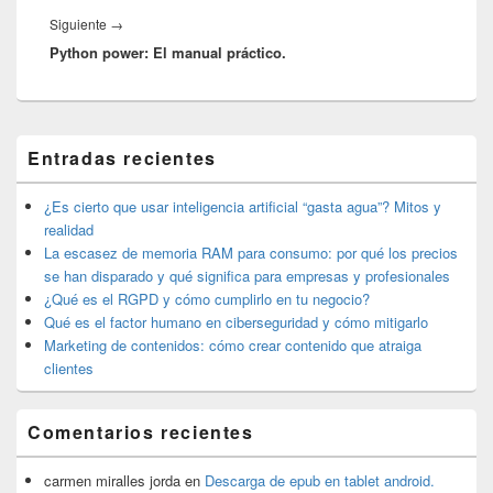
Entrada
Siguiente
→
Python power: El manual práctico.
siguiente:
El
Entradas recientes
área
de
widget
¿Es cierto que usar inteligencia artificial “gasta agua”? Mitos y
barra
realidad
lateral
La escasez de memoria RAM para consumo: por qué los precios
primaria
se han disparado y qué significa para empresas y profesionales
¿Qué es el RGPD y cómo cumplirlo en tu negocio?
Qué es el factor humano en ciberseguridad y cómo mitigarlo
Marketing de contenidos: cómo crear contenido que atraiga
clientes
Comentarios recientes
carmen miralles jorda
en
Descarga de epub en tablet android.