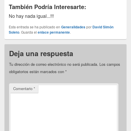
También Podría Interesarte:
No hay nada igual...!!!
Esta entrada se ha publicado en
Generalidades
por
David Simón
Soleto
. Guarda el
enlace permanente
.
Deja una respuesta
Tu dirección de correo electrónico no será publicada.
Los campos
obligatorios están marcados con
*
Comentario
*