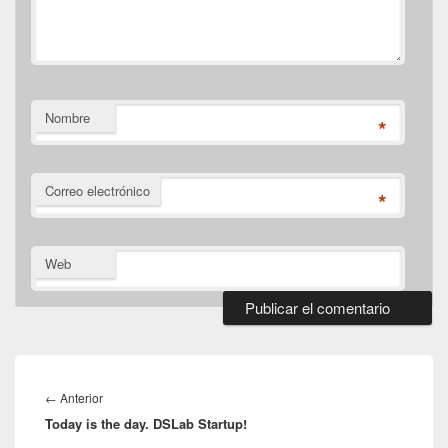
Nombre
*
Correo electrónico
*
Web
Navegación
de
Entrada
←
Anterior
entradas
Today is the day. DSLab Startup!
anterior: