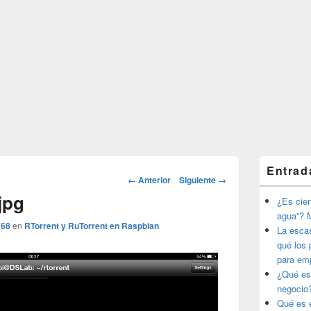
El
Entrad
área
Navegador
← Anterior
Siguiente →
de
de
jpg
widget
¿Es ciert
imágenes
barra
agua”? M
lateral
768
en
RTorrent y RuTorrent en Raspbian
La esca
primaria
qué los 
para em
¿Qué es
negocio
Qué es e