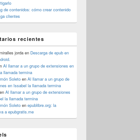
igarlo
g de contenidos: cómo crear contenido
iga clientes
arios recientes
iralles jorda
en
Descarga de epub en
ndroid.
n
Al llamar a un grupo de extensiones en
la llamada termina
imón Soleto
en
Al llamar a un grupo de
nes en Issabel la llamada termina
en
Al llamar a un grupo de extensiones
el la llamada termina
imón Soleto
en
epublibre.org: la
iva a epubgratis.me
els