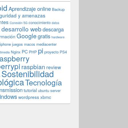
oid
Aprendizaje online
Backup
guridad y amenazas
ntes
conocimiento
Conexión 5G
datos
n
desarrollo web
descarga
Google
gratis
rmación
hardware
iphone
juegos
macos
mediacenter
pi
PC
Nginx
PHP
proyecto
PS4
timedia
aspberry
errypi
raspbian
review
Sostenibilidad
b
ológica
Tecnología
ansmission
tutorial
ubuntu server
indows
wordpress
xbmc