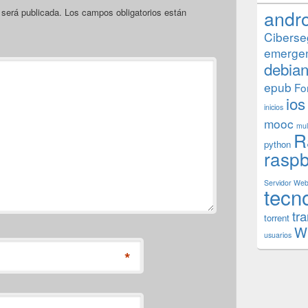
andr
 será publicada.
Los campos obligatorios están
Ciberse
emerge
debia
epub
Fo
ios
inicios
mooc
mul
R
python
raspb
Servidor We
tecn
tr
torrent
W
usuarios
*