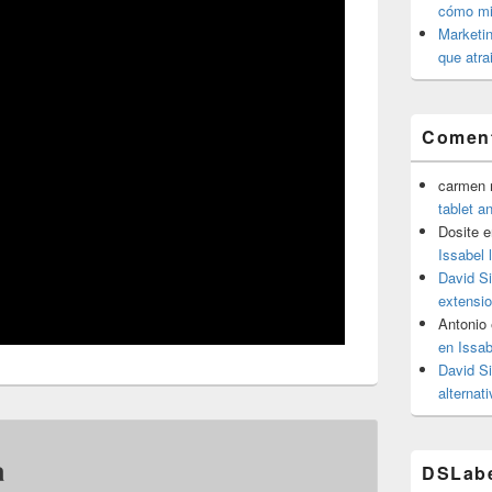
cómo mit
Marketin
que atra
Coment
carmen m
tablet a
Dosite
e
Issabel 
David S
extensio
Antonio
en Issab
David S
alternat
a
DSLab