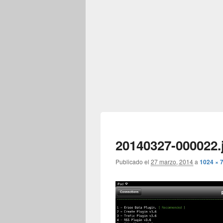
20140327-000022.
Publicado el
27 marzo, 2014
a
1024 × 