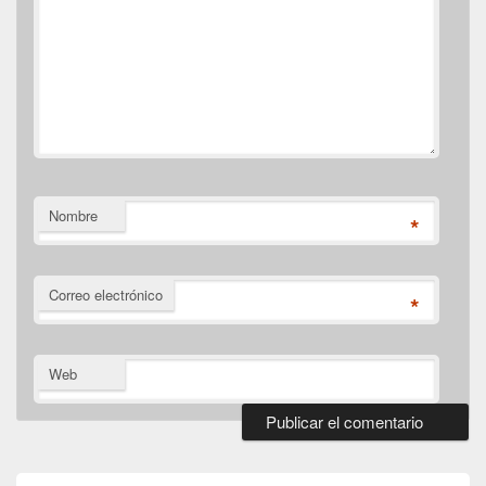
Nombre
*
Correo electrónico
*
Web
El
área
de