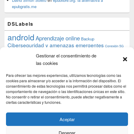
David Simón Soleto
en
epublibre.org: la alternativa a
epubgratis.me
DSLabels
android
Aprendizaje online
Backup
Ciberseguridad y amenazas emergentes
Conexión 5G
debian
desarrollo web
descarga
conocimiento
datos
Gestionar el consentimiento de
ios
Google
gratis
epub
Formación
iphone
hardware
inicios
las cookies
pi
mooc
PC
juegos
macos
mediacenter
Nginx
PHP
multimedia
Raspberry
raspberrypi
Para ofrecer las mejores experiencias, utilizamos tecnologías como las
proyecto
PS4
python
Sostenibilidad
cookies para almacenar y/o acceder a la información del dispositivo. El
raspbian
review
consentimiento de estas tecnologías nos permitirá procesar datos como el
Servidor Web
tecnológica
Tecnología
comportamiento de navegación o las identificaciones únicas en este sitio.
torrent
No consentir o retirar el consentimiento, puede afectar negativamente a
Windows
transmission
tutorial
ubuntu server
ciertas características y funciones.
usuarios
wordpress
xbmc
Aceptar
Denegar