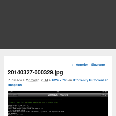
Navegador
← Anterior
Siguiente →
de
20140327-000329.jpg
imágenes
Publicado el
27 marzo, 2014
a
1024 × 768
en
RTorrent y RuTorrent en
Raspbian