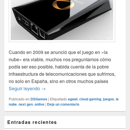
Cuando en 2009 se anunció que el juego en «la
nube» era viable, muchos nos preguntamos cómo
podía ser eso posible, habida cuenta de la pobre
infraestructura de telecomunicaciones que sufrimos,
no solo en España, sino en otros muchos países
Cloud gaming: la alternativa que no acaba 
Seguir leyendo
→
Publicado en
DSGames
|
Etiquetado
agawi
,
cloud gaming
,
juegos
,
la
nube
,
next gen
,
onlive
|
Deja un comentario
El
Entradas recientes
área
de