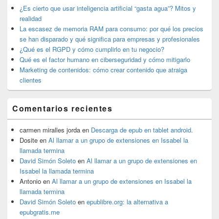
widget
¿Es cierto que usar inteligencia artificial “gasta agua”? Mitos y
barra
realidad
lateral
La escasez de memoria RAM para consumo: por qué los precios
primaria
se han disparado y qué significa para empresas y profesionales
¿Qué es el RGPD y cómo cumplirlo en tu negocio?
Qué es el factor humano en ciberseguridad y cómo mitigarlo
Marketing de contenidos: cómo crear contenido que atraiga
clientes
Comentarios recientes
carmen miralles jorda
en
Descarga de epub en tablet android.
Dosite
en
Al llamar a un grupo de extensiones en Issabel la
llamada termina
David Simón Soleto
en
Al llamar a un grupo de extensiones en
Issabel la llamada termina
Antonio
en
Al llamar a un grupo de extensiones en Issabel la
llamada termina
David Simón Soleto
en
epublibre.org: la alternativa a
epubgratis.me