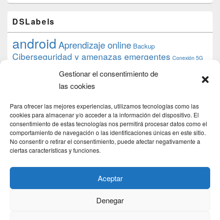
DSLabels
android
Aprendizaje online
Backup
Ciberseguridad y amenazas emergentes
Conexión 5G
debian
desarrollo web
descarga
conocimiento
datos
Gestionar el consentimiento de
ios
Google
gratis
epub
Formación
iphone
hardware
inicios
las cookies
pi
mooc
PC
juegos
macos
mediacenter
Nginx
PHP
multimedia
Raspberry
raspberrypi
Para ofrecer las mejores experiencias, utilizamos tecnologías como las
proyecto
PS4
python
Sostenibilidad
cookies para almacenar y/o acceder a la información del dispositivo. El
raspbian
review
consentimiento de estas tecnologías nos permitirá procesar datos como el
Servidor Web
tecnológica
Tecnología
comportamiento de navegación o las identificaciones únicas en este sitio.
torrent
No consentir o retirar el consentimiento, puede afectar negativamente a
Windows
transmission
tutorial
ubuntu server
ciertas características y funciones.
usuarios
wordpress
xbmc
Aceptar
Denegar
Copyright © 2026
DSLab
. Todos los Derechos Reservados.
Politica de cookies