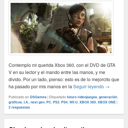
Contemplo mi querida Xbox 360, con el DVD de GTA
V en su lector y el mando entre las manos, y me
divido. Por un lado, pienso: esto es de lo mejorcito que
El fin de l
ha pasado por mis manos en la
Seguir leyendo
→
Publicado en
DSGames
|
Etiquetado
futuro videojuegos
,
generación
,
gráficos
,
I.A.
,
next gen
,
PC
,
PS3
,
PS4
,
Wii U
,
XBOX 360
,
XBOX ONE
|
2
respuestas