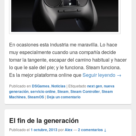
En ocasiones esta industria me maravilla. Lo hace
muy especialmente cuando una compañía decide
tomar la tangente, escapar del camino habitual y hacer
lo que le sale del pie; y le funciona. Steam funciona.
El tripl
Es la mejor plataforma online que
Seguir leyendo
→
Publicado en
DSGames
,
Noticias
|
Etiquetado
next gen
,
nueva
generación
,
servicio online
,
Steam
,
Steam Controller
,
Steam
Machines
,
SteamOS
|
Deja un comentario
El fin de la generación
Publicado el
1 octubre, 2013
por
Alex
—
2 comentarios ↓