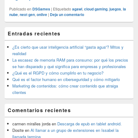
Publicado en
DSGames
|
Etiquetado
agawi
,
cloud gaming
,
juegos
,
la
nube
,
next gen
,
onlive
|
Deja un comentario
El
Entradas recientes
área
de
widget
¿Es cierto que usar inteligencia artificial “gasta agua”? Mitos y
barra
realidad
lateral
La escasez de memoria RAM para consumo: por qué los precios
primaria
se han disparado y qué significa para empresas y profesionales
¿Qué es el RGPD y cómo cumplirlo en tu negocio?
Qué es el factor humano en ciberseguridad y cómo mitigarlo
Marketing de contenidos: cómo crear contenido que atraiga
clientes
Comentarios recientes
carmen miralles jorda
en
Descarga de epub en tablet android.
Dosite
en
Al llamar a un grupo de extensiones en Issabel la
llamada termina