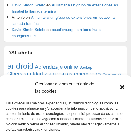
David Simón Soleto
en
Al llamar a un grupo de extensiones en
Issabel la llamada termina
Antonio
en
Al llamar a un grupo de extensiones en Issabel la
llamada termina
David Simón Soleto
en
epublibre.org: la alternativa a
epubgratis.me
DSLabels
android
Aprendizaje online
Backup
Ciberseguridad y amenazas emergentes
Conexión 5G
debian
desarrollo web
descarga
conocimiento
datos
Gestionar el consentimiento de
ios
Google
gratis
epub
Formación
iphone
hardware
inicios
las cookies
pi
mooc
PC
juegos
macos
mediacenter
Nginx
PHP
multimedia
Raspberry
raspberrypi
Para ofrecer las mejores experiencias, utilizamos tecnologías como las
proyecto
PS4
python
Sostenibilidad
cookies para almacenar y/o acceder a la información del dispositivo. El
raspbian
review
consentimiento de estas tecnologías nos permitirá procesar datos como el
Servidor Web
tecnológica
Tecnología
comportamiento de navegación o las identificaciones únicas en este sitio.
torrent
No consentir o retirar el consentimiento, puede afectar negativamente a
Windows
transmission
tutorial
ubuntu server
ciertas características y funciones.
usuarios