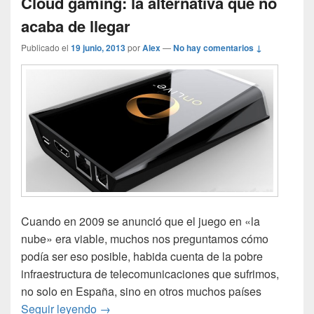
Cloud gaming: la alternativa que no
acaba de llegar
Publicado el
19 junio, 2013
por
Alex
—
No hay comentarios ↓
Cuando en 2009 se anunció que el juego en «la
nube» era viable, muchos nos preguntamos cómo
podía ser eso posible, habida cuenta de la pobre
infraestructura de telecomunicaciones que sufrimos,
no solo en España, sino en otros muchos países
Cloud gaming: la alternativa que no acaba 
Seguir leyendo
→