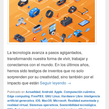
La tecnología avanza a pasos agigantados,
transformando nuestra forma de vivir, trabajar y
conectarnos con el mundo. En los últimos años,
hemos sido testigos de inventos que no solo
sorprenden por su creatividad, sino también por el
Los inventos tecnológic
impacto que están
Seguir leyendo
→
Publicado en
Actualidad
,
Android
,
Apple
,
Computación cuántica
,
Edge computing
,
FreePBX
,
GNU Linux
,
Hardware Libre
,
Inteligencia
artificial generativa
,
iOS
,
MacOS
,
Microsoft
,
Realidad aumentada y
realidad virtual
,
Sistemas operativos
,
Sostenibilidad tecnológica
,