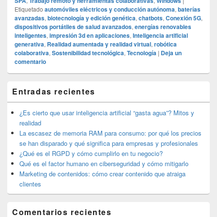
SPA
,
Trabajo remoto y herramientas colaborativas
,
Windows
|
Etiquetado
automóviles eléctricos y conducción autónoma
,
baterías
avanzadas
,
biotecnología y edición genética
,
chatbots
,
Conexión 5G
,
dispositivos portátiles de salud avanzados
,
energías renovables
inteligentes
,
impresión 3d en aplicaciones
,
Inteligencia artificial
generativa
,
Realidad aumentada y realidad virtual
,
robótica
colaborativa
,
Sostenibilidad tecnológica
,
Tecnología
|
Deja un
comentario
El
Entradas recientes
área
de
widget
¿Es cierto que usar inteligencia artificial “gasta agua”? Mitos y
barra
realidad
lateral
La escasez de memoria RAM para consumo: por qué los precios
primaria
se han disparado y qué significa para empresas y profesionales
¿Qué es el RGPD y cómo cumplirlo en tu negocio?
Qué es el factor humano en ciberseguridad y cómo mitigarlo
Marketing de contenidos: cómo crear contenido que atraiga
clientes
Comentarios recientes