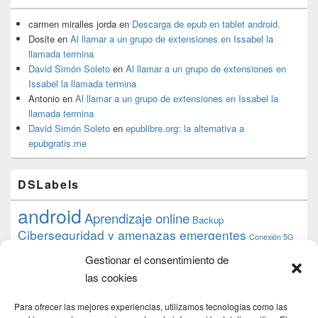
carmen miralles jorda
en
Descarga de epub en tablet android.
Dosite
en
Al llamar a un grupo de extensiones en Issabel la
llamada termina
David Simón Soleto
en
Al llamar a un grupo de extensiones en
Issabel la llamada termina
Antonio
en
Al llamar a un grupo de extensiones en Issabel la
llamada termina
David Simón Soleto
en
epublibre.org: la alternativa a
epubgratis.me
DSLabels
android
Aprendizaje online
Backup
Ciberseguridad y amenazas emergentes
Conexión 5G
debian
desarrollo web
descarga
conocimiento
datos
Gestionar el consentimiento de
ios
Google
gratis
epub
Formación
iphone
hardware
inicios
las cookies
pi
mooc
PC
juegos
macos
mediacenter
Nginx
PHP
multimedia
Raspberry
raspberrypi
Para ofrecer las mejores experiencias, utilizamos tecnologías como las
proyecto
PS4
python