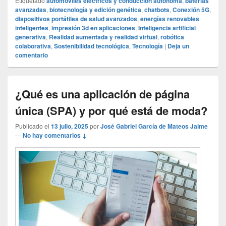
Etiquetado
automóviles eléctricos y conducción autónoma
,
baterías
avanzadas
,
biotecnología y edición genética
,
chatbots
,
Conexión 5G
,
dispositivos portátiles de salud avanzados
,
energías renovables
inteligentes
,
impresión 3d en aplicaciones
,
Inteligencia artificial
generativa
,
Realidad aumentada y realidad virtual
,
robótica
colaborativa
,
Sostenibilidad tecnológica
,
Tecnología
|
Deja un
comentario
¿Qué es una aplicación de página
única (SPA) y por qué está de moda?
Publicado el
13 julio, 2025
por
José Gabriel García de Mateos Jaime
—
No hay comentarios ↓