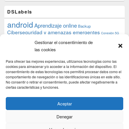
DSLabels
android
Aprendizaje online
Backup
Ciberseguridad y amenazas emergentes
Conexión 5G
debian
desarrollo web
descarga
conocimiento
datos
Gestionar el consentimiento de
ios
Google
gratis
epub
Formación
iphone
hardware
inicios
las cookies
pi
mooc
PC
juegos
macos
mediacenter
Nginx
PHP
multimedia
Raspberry
raspberrypi
Para ofrecer las mejores experiencias, utilizamos tecnologías como las
proyecto
PS4
python
Sostenibilidad
cookies para almacenar y/o acceder a la información del dispositivo. El
raspbian
review
consentimiento de estas tecnologías nos permitirá procesar datos como el
Servidor Web
tecnológica
Tecnología
comportamiento de navegación o las identificaciones únicas en este sitio.
torrent
No consentir o retirar el consentimiento, puede afectar negativamente a
Windows
transmission
tutorial
ubuntu server
ciertas características y funciones.
usuarios
wordpress
xbmc
Aceptar
Denegar
Copyright © 2026
DSLab
. Todos los Derechos Reservados.
Politica de cookies