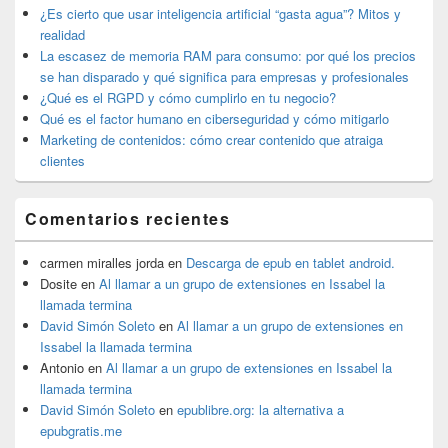
widget
¿Es cierto que usar inteligencia artificial “gasta agua”? Mitos y
barra
realidad
lateral
La escasez de memoria RAM para consumo: por qué los precios
primaria
se han disparado y qué significa para empresas y profesionales
¿Qué es el RGPD y cómo cumplirlo en tu negocio?
Qué es el factor humano en ciberseguridad y cómo mitigarlo
Marketing de contenidos: cómo crear contenido que atraiga
clientes
Comentarios recientes
carmen miralles jorda
en
Descarga de epub en tablet android.
Dosite
en
Al llamar a un grupo de extensiones en Issabel la
llamada termina
David Simón Soleto
en
Al llamar a un grupo de extensiones en
Issabel la llamada termina
Antonio
en
Al llamar a un grupo de extensiones en Issabel la
llamada termina
David Simón Soleto
en
epublibre.org: la alternativa a
epubgratis.me