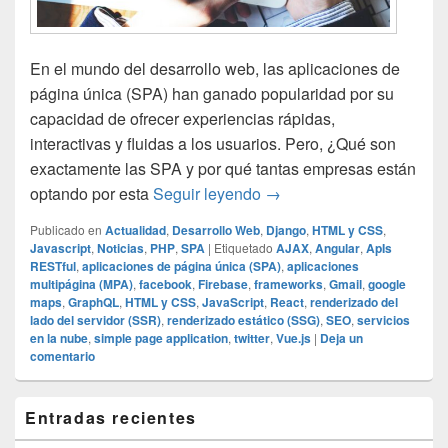
En el mundo del desarrollo web, las aplicaciones de
página única (SPA) han ganado popularidad por su
capacidad de ofrecer experiencias rápidas,
interactivas y fluidas a los usuarios. Pero, ¿Qué son
exactamente las SPA y por qué tantas empresas están
¿Qué es una aplicación d
optando por esta
Seguir leyendo
→
Publicado en
Actualidad
,
Desarrollo Web
,
Django
,
HTML y CSS
,
Javascript
,
Noticias
,
PHP
,
SPA
|
Etiquetado
AJAX
,
Angular
,
ApIs
RESTful
,
aplicaciones de página única (SPA)
,
aplicaciones
multipágina (MPA)
,
facebook
,
Firebase
,
frameworks
,
Gmail
,
google
maps
,
GraphQL
,
HTML y CSS
,
JavaScript
,
React
,
renderizado del
lado del servidor (SSR)
,
renderizado estático (SSG)
,
SEO
,
servicios
en la nube
,
simple page application
,
twitter
,
Vue.js
|
Deja un
comentario
El
Entradas recientes
área
de