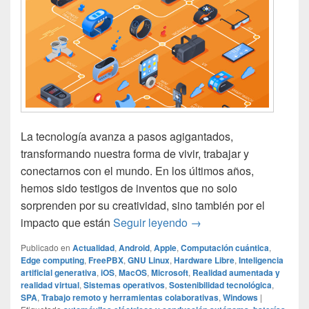
La tecnología avanza a pasos agigantados,
transformando nuestra forma de vivir, trabajar y
conectarnos con el mundo. En los últimos años,
hemos sido testigos de inventos que no solo
sorprenden por su creatividad, sino también por el
Los inventos tecnológic
impacto que están
Seguir leyendo
→
Publicado en
Actualidad
,
Android
,
Apple
,
Computación cuántica
,
Edge computing
,
FreePBX
,
GNU Linux
,
Hardware Libre
,
Inteligencia
artificial generativa
,
iOS
,
MacOS
,
Microsoft
,
Realidad aumentada y
realidad virtual
,
Sistemas operativos
,
Sostenibilidad tecnológica
,
SPA
,
Trabajo remoto y herramientas colaborativas
,
Windows
|